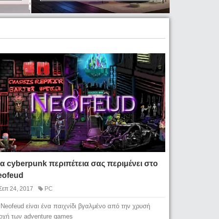
α cyberpunk περιπέτεια σας περιμένει στο
eofeud
Σεπ 24, 2017
PC
 Neofeud είναι ένα παιχνίδι βγαλμένο από την χρυσή
οχή των adventure games