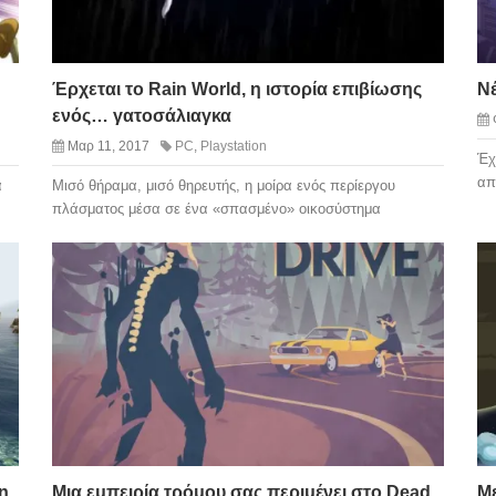
Έρχεται το Rain World, η ιστορία επιβίωσης
Νέ
ενός… γατοσάλιαγκα
Μαρ 11, 2017
PC
,
Playstation
Έχ
απ
ά
Μισό θήραμα, μισό θηρευτής, η μοίρα ενός περίεργου
πλάσματος μέσα σε ένα «σπασμένο» οικοσύστημα
n
Μια εμπειρία τρόμου σας περιμένει στο Dead
Μ