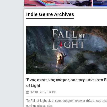
Indie Genre Archives
Ένας σκοτεινός κόσμος σας περιμένει στο Fa
of Light
Οκτ 01, 2017
PC
Το Fall of Light είναι ένας dungeon crawler τίτλος, που πέ
από τις μάχες, έχει