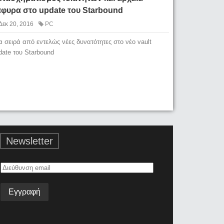
άφυρα στο update του Starbound
Δεκ 20, 2016
PC
α σειρά από εντελώς νέες δυνατότητες στο νέο vault
date του Starbound
Newsletter
Διεύθυνση
email