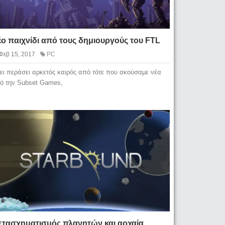
ο παιχνίδι από τους δημιουργούς του FTL
Φεβ 15, 2017
PC
ει περάσει αρκετός καιρός από τότε που ακούσαμε νέα
ό την Subset Games,
ετασχηματισμός πλανητών και αρχαία