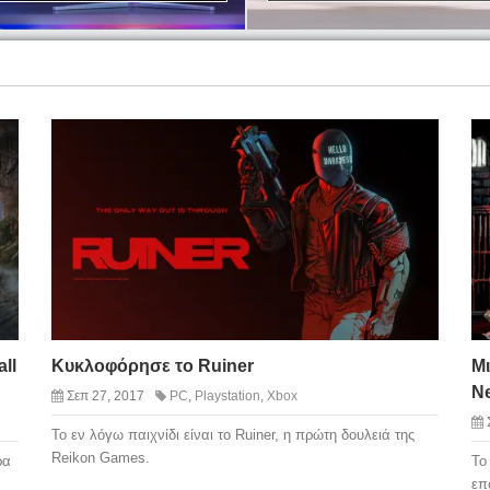
ll
Κυκλοφόρησε το Ruiner
Μι
N
Σεπ 27, 2017
PC
,
Playstation
,
Xbox
Το εν λόγω παιχνίδι είναι το Ruiner, η πρώτη δουλειά της
Reikon Games.
ρα
Το
επ