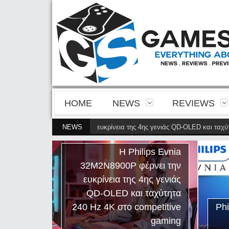
HOME
NEWS
REVIEWS
32M2N8900P φέρνει την ευκρίνεια της 4ης γενιάς QD-OLED και ταχύτητα 240 
NEWS
ips Evnia
ρνει την
ης γενιάς
ταχύτητα
Η
petitive
Philips Evnia 27M2N5201P
gaming
Review