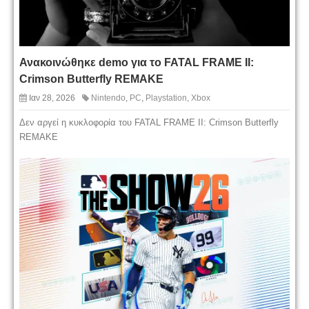
Ανακοινώθηκε demo για το FATAL FRAME II:
Crimson Butterfly REMAKE
Ιαν 28, 2026
Nintendo
,
PC
,
Playstation
,
Xbox
Δεν αργεί η κυκλοφορία του FATAL FRAME II: Crimson Butterfly
REMAKE