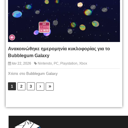
Ανακοινώθηκε ημερομηνία κυκλοφορίας για το
Bubblegum Galaxy
Ιαν 22, 2026
Nintendo
,
PC
,
Playstation
,
Xbox
Χτίστε στο Bubblegum Galaxy
›
»
1
2
3