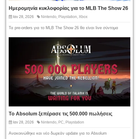
Ημερομηνία κυκλοφορίας για το MLB The Show 26
Ιαν 28, 2026
Nintendo
,
Playstation
,
Xbox
Τα pre-orders για το MLB The Show 26 θα είναι live σύντομα
Το Absolum ξεπέρασε τις 500.000 πωλήσεις
Ιαν 28, 2026
Nintendo
,
PC
,
Playstation
Ανακοινώθηκε και νέο δωρεάν update για το Absolum