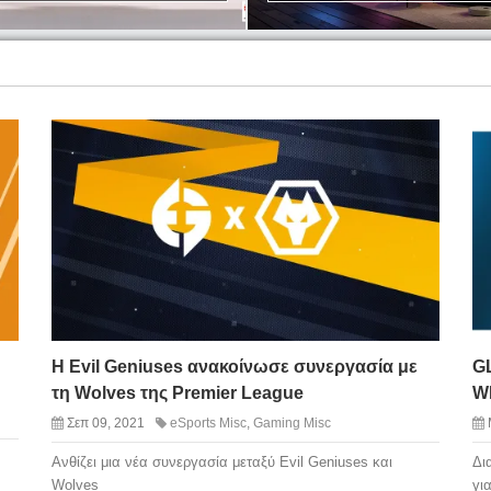
H Evil Geniuses ανακοίνωσε συνεργασία με
GL
τη Wolves της Premier League
W
Σεπ 09, 2021
eSports Misc
,
Gaming Misc
Ανθίζει μια νέα συνεργασία μεταξύ Evil Geniuses και
Δι
Wolves
γι