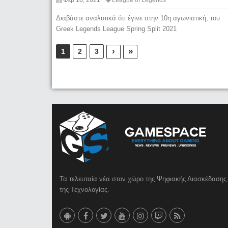
Διαβάστε αναλυτικά ότι έγινε στην 10η αγωνιστική, του
Greek Legends League Spring Split 2021
›
»
1
2
3
Τα τελευταία νέα στον χώρο της Ψηφιακής Διασκέδασης 
της Τεχνολογίας.