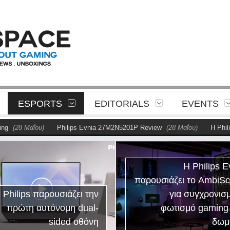
ESPORTS
EDITORIALS
EVENTS
 Μαΐου)
Philips Evnia 27M2N5201P Review
(28 Μαΐου)
Η Philips παρ
Η Philips E
παρουσιάζει το AmbiS
 Philips παρουσιάζει την
για συγχρονισ
πρώτη αυτόνομη dual-
φωτισμό gaming
sided οθόνη
δωμ