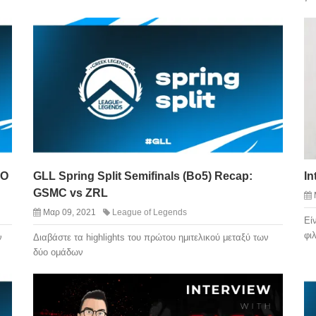
NO
GLL Spring Split Semifinals (Bo5) Recap:
In
GSMC vs ZRL
Μαρ 09, 2021
League of Legends
Eί
φι
ν
Διαβάστε τα highlights του πρώτου ημιτελικού μεταξύ των
δύο ομάδων