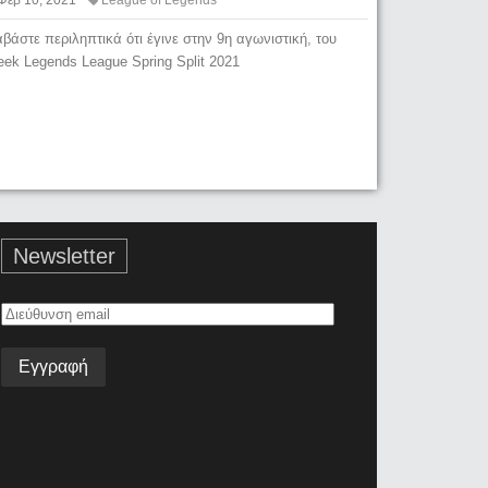
αβάστε περιληπτικά ότι έγινε στην 9η αγωνιστική, του
eek Legends League Spring Split 2021
Newsletter
Διεύθυνση
email