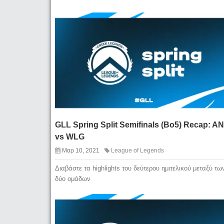
GLL Spring Split Semifinals (Bo5) Recap: A
vs WLG
Μαρ 10, 2021
League of Legends
Διαβάστε τα highlights του δεύτερου ημιτελικού μεταξύ τω
δύο ομάδων