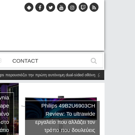
CONTACT
ουσιάζει την πρώτη αυτόνομη dual-sided οθόνη
(28 Μαΐου)
Η Philips Evn
vnia
cape
Philips 49B2U6903CH
μένο
Review: Το ultrawide
Η Creat
 στο
εργαλείο που αλλάζει τον
Sound
άτιο
τρόπο που δουλεύεις