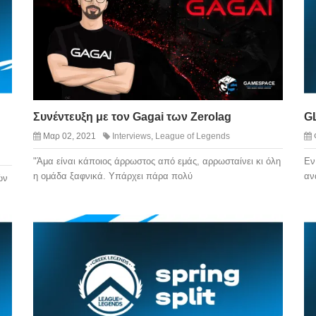
Συνέντευξη με τον Gagai των Zerolag
GL
Μαρ 02, 2021
Interviews
,
League of Legends
"Άμα είναι κάποιος άρρωστος από εμάς, αρρωσταίνει κι όλη
Εν
η ομάδα ξαφνικά. Υπάρχει πάρα πολύ
αν
ών