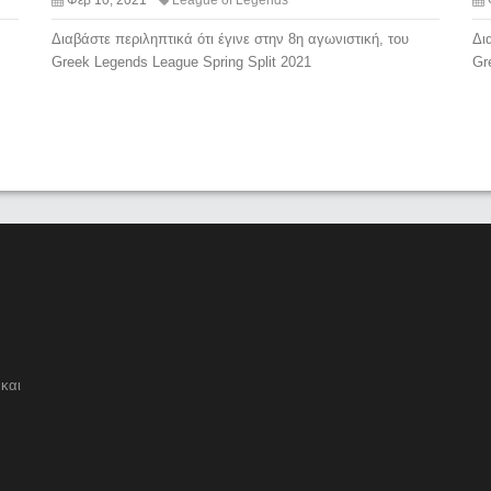
Διαβάστε περιληπτικά ότι έγινε στην 8η αγωνιστική, του
Δι
Greek Legends League Spring Split 2021
Gr
και