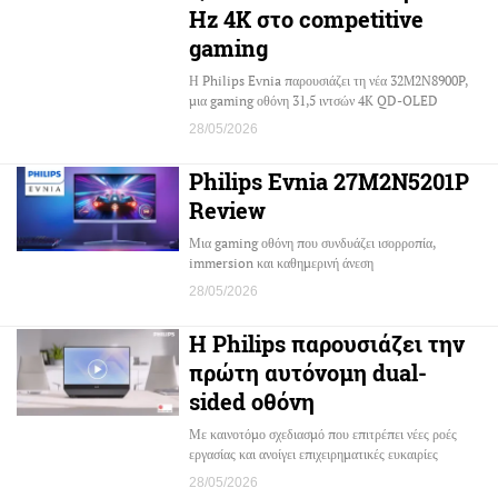
Hz 4K στο competitive
gaming
Η Philips Evnia παρουσιάζει τη νέα 32M2N8900P,
μια gaming οθόνη 31,5 ιντσών 4K QD-OLED
28/05/2026
Philips Evnia 27M2N5201P
Review
Μια gaming οθόνη που συνδυάζει ισορροπία,
immersion και καθημερινή άνεση
28/05/2026
Η Philips παρουσιάζει την
πρώτη αυτόνομη dual-
sided οθόνη
Με καινοτόμο σχεδιασμό που επιτρέπει νέες ροές
εργασίας και ανοίγει επιχειρηματικές ευκαιρίες
28/05/2026