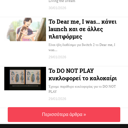
Living the Dream
30/01/2026
Το Dear me, I was… κάνει
launch και σε άλλες
πλατφόρμες
Είναι ήδη διαθέσιμο για Switch 2 το Dear me, I
was…
29/01/2026
Το DO NOT PLAY
κυκλοφορεί το καλοκαίρι
Έχουμε παράθυρο κυκλοφορίας για το DO NOT
PLAY
29/01/2026
Περισσότερα άρθρα »