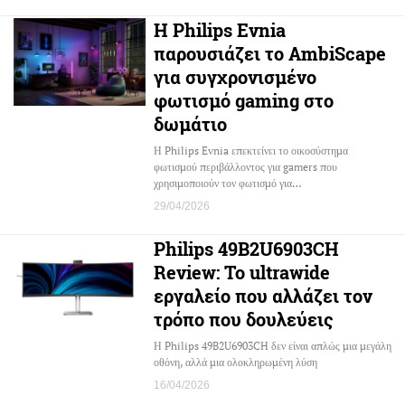
Η Philips Evnia
παρουσιάζει το AmbiScape
για συγχρονισμένο
φωτισμό gaming στο
δωμάτιο
Η Philips Evnia επεκτείνει το οικοσύστημα
φωτισμού περιβάλλοντος για gamers που
χρησιμοποιούν τον φωτισμό για…
29/04/2026
Philips 49B2U6903CH
Review: Το ultrawide
εργαλείο που αλλάζει τον
τρόπο που δουλεύεις
Η Philips 49B2U6903CH δεν είναι απλώς μια μεγάλη
οθόνη, αλλά μια ολοκληρωμένη λύση
16/04/2026