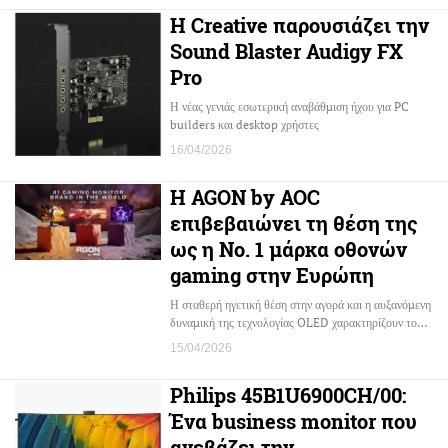
Η Creative παρουσιάζει την
Sound Blaster Audigy FX
Pro
Η νέας γενιάς εσωτερική αναβάθμιση ήχου για PC
builders και desktop χρήστες
16/04/2026
Η AGON by AOC
επιβεβαιώνει τη θέση της
ως η Νο. 1 μάρκα οθονών
gaming στην Ευρώπη
Η σταθερή ηγετική θέση στην αγορά και η αυξανόμενη
δυναμική της τεχνολογίας OLED χαρακτηρίζουν το…
15/04/2026
Philips 45B1U6900CH/00:
Ένα business monitor που
ανεβάζει την