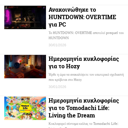
Ανακοινώθηκε το
HUNTDOWN: OVERTIME
για PC
Το HUNTDOWN: OVERTIME αποτελεί prequel του
HUNTDOWN
30/01/2026
Ημερομηνία κυκλοφορίας
για το Hozy
Ήρθε η ώρα να ανακαλύψετε τον εσωτερικό σχεδιαστή
που κρύβεται στο Hozy
30/01/2026
Ημερομηνία κυκλοφορίας
για το Tomodachi Life:
Living the Dream
Κυκλοφορεί σύντομα κιόλας το Tomodachi Life: