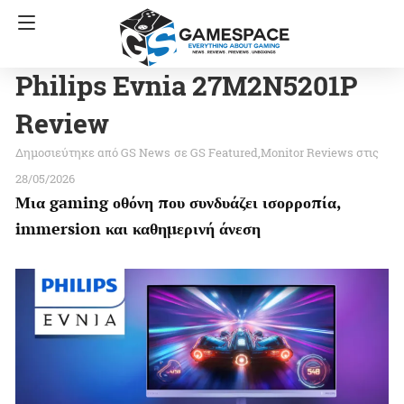
Philips Evnia 27M2N5201P
Review
GS News
σε
GS Featured
Monitor Reviews
στις
28/05/2026
Μια gaming οθόνη που συνδυάζει ισορροπία,
immersion και καθημερινή άνεση