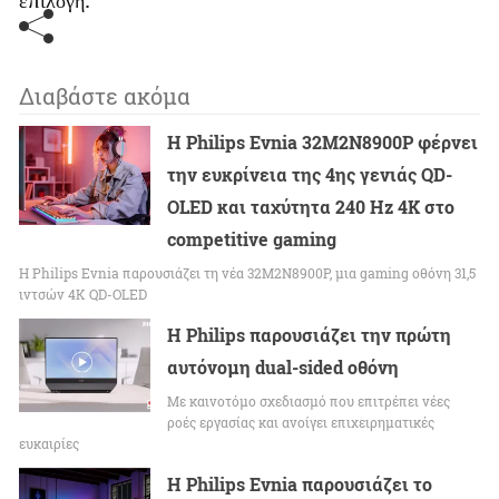
επιλογή.
Διαβάστε ακόμα
Η Philips Evnia 32M2N8900P φέρνει
την ευκρίνεια της 4ης γενιάς QD-
OLED και ταχύτητα 240 Hz 4K στο
competitive gaming
Η Philips Evnia παρουσιάζει τη νέα 32M2N8900P, μια gaming οθόνη 31,5
ιντσών 4K QD-OLED
Η Philips παρουσιάζει την πρώτη
αυτόνομη dual-sided οθόνη
Με καινοτόμο σχεδιασμό που επιτρέπει νέες
ροές εργασίας και ανοίγει επιχειρηματικές
ευκαιρίες
Η Philips Evnia παρουσιάζει το