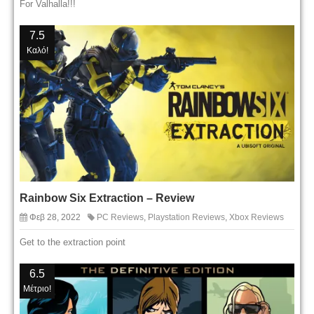
For Valhalla!!!
7.5
Καλό!
Rainbow Six Extraction – Review
Φεβ 28, 2022
PC Reviews
,
Playstation Reviews
,
Xbox Reviews
Get to the extraction point
6.5
Μέτριο!