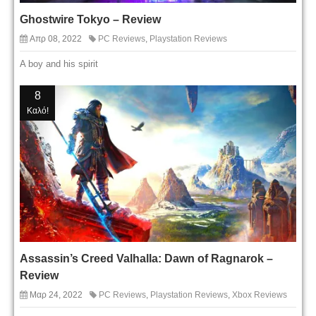
Ghostwire Tokyo – Review
Απρ 08, 2022
PC Reviews
,
Playstation Reviews
A boy and his spirit
8
Καλό!
Assassin’s Creed Valhalla: Dawn of Ragnarok –
Review
Μαρ 24, 2022
PC Reviews
,
Playstation Reviews
,
Xbox Reviews