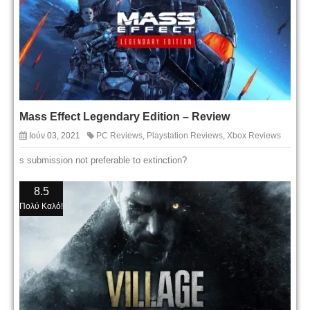
Mass Effect Legendary Edition – Review
Ιούν 03, 2021
PC Reviews
,
Playstation Reviews
,
Xbox Reviews
s submission not preferable to extinction?
8.5
Πολύ Καλό!