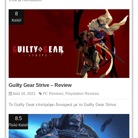
8
Καλό!
Guilty Gear Strive – Review
Ιούλ 16, 2021
PC Reviews
,
Playstation Reviews
Το Guilty Gear επιστρέφει δυναμικά με το Guilty Gear Strive;
8.5
Πολύ Καλό!