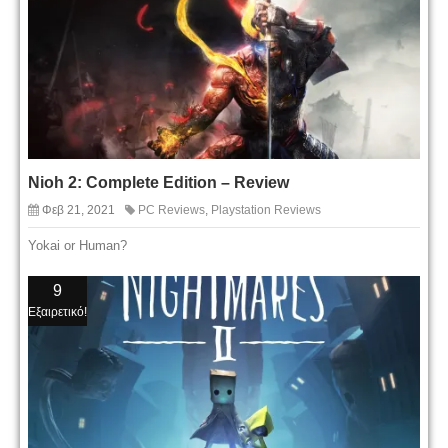
Nioh 2: Complete Edition – Review
Φεβ 21, 2021
PC Reviews
,
Playstation Reviews
Yokai or Human?
9
Εξαιρετικό!