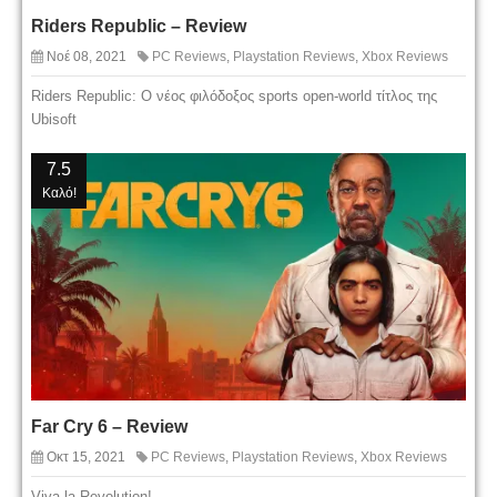
Riders Republic – Review
Νοέ 08, 2021
PC Reviews
,
Playstation Reviews
,
Xbox Reviews
Riders Republic: O νέος φιλόδοξος sports open-world τίτλος της
Ubisoft
7.5
Καλό!
Far Cry 6 – Review
Οκτ 15, 2021
PC Reviews
,
Playstation Reviews
,
Xbox Reviews
Viva la Revolution!