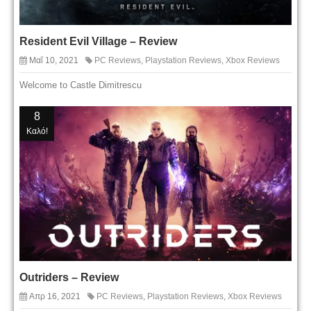
Resident Evil Village – Review
Μαΐ 10, 2021
PC Reviews
,
Playstation Reviews
,
Xbox Reviews
Welcome to Castle Dimitrescu
8
Καλό!
Outriders – Review
Απρ 16, 2021
PC Reviews
,
Playstation Reviews
,
Xbox Reviews