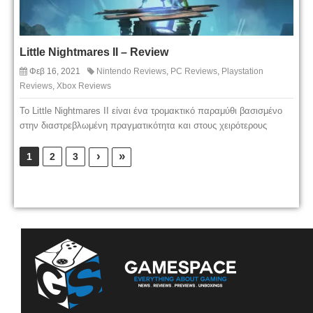
Little Nightmares II – Review
Φεβ 16, 2021
Nintendo Reviews
,
PC Reviews
,
Playstation
Reviews
,
Xbox Reviews
Το Little Nightmares II είναι ένα τρομακτικό παραμύθι βασισμένο
στην διαστρεβλωμένη πραγματικότητα και στους χειρότερους
›
»
1
2
3