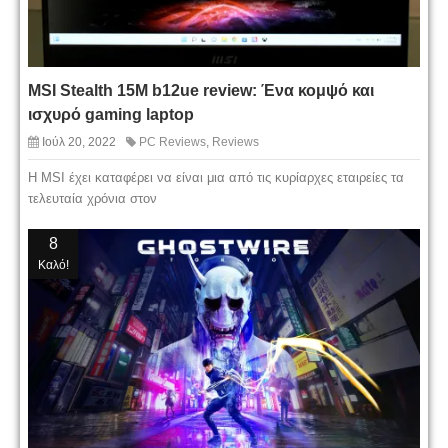
MSI Stealth 15M b12ue review: Ένα κομψό και
ισχυρό gaming laptop
Ιούλ 20, 2022
PC Reviews
,
Reviews
Η MSI έχει καταφέρει να είναι μια από τις κυρίαρχες εταιρείες τα
τελευταία χρόνια στον
8
Καλό!