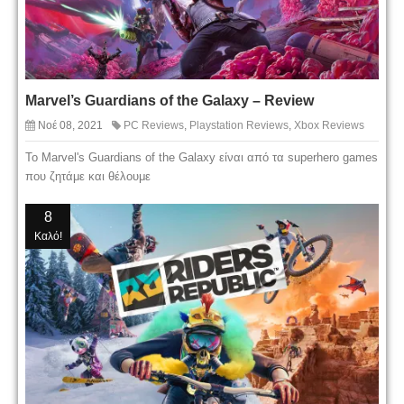
Marvel’s Guardians of the Galaxy – Review
Νοέ 08, 2021
PC Reviews
,
Playstation Reviews
,
Xbox Reviews
Το Marvel's Guardians of the Galaxy είναι από τα superhero games
που ζητάμε και θέλουμε
8
Καλό!