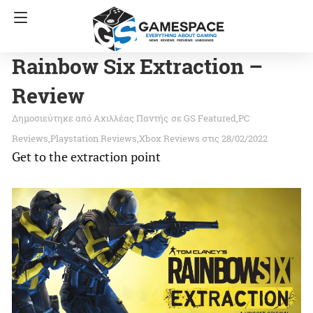
Rainbow Six Extraction –
Review
Αχιλλέας Παντής
σε
GS Featured
PC
Reviews
Playstation Reviews
Xbox Reviews
στις 28/02/2022
Get to the extraction point