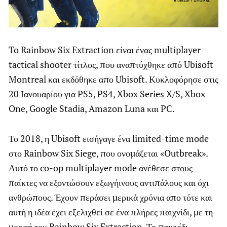
To Rainbow Six Extraction είναι ένας multiplayer
tactical shooter τίτλος, που αναπτύχθηκε από Ubisoft
Montreal και εκδόθηκε απο Ubisoft. Κυκλοφόρησε στις
20 Ιανουαρίου για PS5, PS4, Xbox Series X/S, Xbox
One, Google Stadia, Amazon Luna και PC.
Το 2018, η Ubisoft εισήγαγε ένα limited-time mode
στο Rainbow Six Siege, που ονομάζεται «Outbreak».
Αυτό το co-op multiplayer mode ανέθεσε στους
παίκτες να εξοντώσουν εξωγήινους αντιπάλους και όχι
ανθρώπους. Έχουν περάσει μερικά χρόνια απο τότε και
αυτή η ιδέα έχει εξελιχθεί σε ένα πλήρες παιχνίδι, με τη
μορφή του Rainbow Six Extraction. Το παιχνίδι