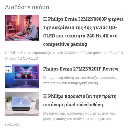
Διαβάστε ακόμα
Η Philips Evnia 32M2N8900P φέρνει
την ευκρίνεια της 4ης γενιάς QD-
OLED και ταχύτητα 240 Hz 4K στο
competitive gaming
Η Philips Evnia παρουσιάζει τη νέα 32M2N8900P, μια gaming οθόνη 31,5
ιντσών 4K QD-OLED
Philips Evnia 27M2N5201P Review
Μια gaming οθόνη που συνδυάζει ισορροπία,
immersion και καθημερινή άνεση
Η Philips παρουσιάζει την πρώτη
αυτόνομη dual-sided οθόνη
Με καινοτόμο σχεδιασμό που επιτρέπει νέες
ροές εργασίας και ανοίγει επιχειρηματικές
ευκαιρίες