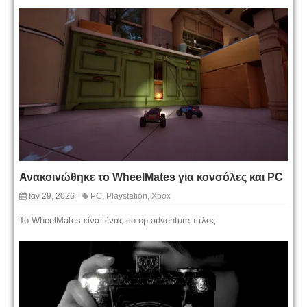
Ανακοινώθηκε το WheelMates για κονσόλες και PC
Ιαν 29, 2026
PC
,
Playstation
,
Xbox
Το WheelMates είναι ένας co-op adventure τίτλος