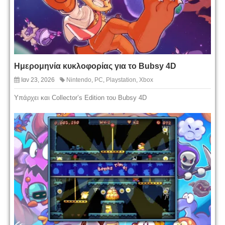
Ημερομηνία κυκλοφορίας για το Bubsy 4D
Ιαν 23, 2026
Nintendo
,
PC
,
Playstation
,
Xbox
Υπάρχει και Collector’s Edition του Bubsy 4D