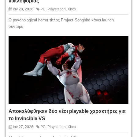
κυκλοφορίας
Ιαν 28, 2026
PC
,
Playstation
,
Xbox
Ο psychological horror τίτλος Project Songbird κάνει launch
σύντομα
Αποκαλύφθηκαν δύο νέοι playable χαρακτήρες για
το Invincible VS
Ιαν 27, 2026
PC
,
Playstation
,
Xbox