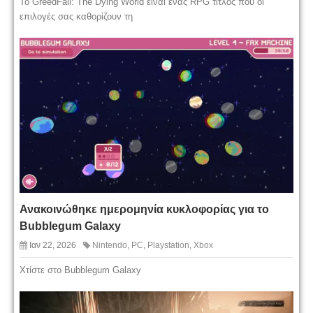
To GreedFall: The Dying World είναι ένας RPG τίτλος που οι
επιλογές σας καθορίζουν τη
Ανακοινώθηκε ημερομηνία κυκλοφορίας για το
Bubblegum Galaxy
Ιαν 22, 2026
Nintendo
,
PC
,
Playstation
,
Xbox
Χτίστε στο Bubblegum Galaxy