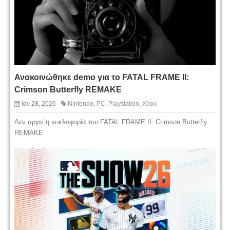
Ανακοινώθηκε demo για το FATAL FRAME II:
Crimson Butterfly REMAKE
Ιαν 28, 2026
Nintendo
,
PC
,
Playstation
,
Xbox
Δεν αργεί η κυκλοφορία του FATAL FRAME II: Crimson Butterfly
REMAKE