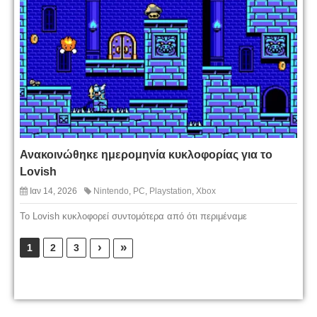
Ανακοινώθηκε ημερομηνία κυκλοφορίας για το
Lovish
Ιαν 14, 2026
Nintendo
,
PC
,
Playstation
,
Xbox
To Lovish κυκλοφορεί συντομότερα από ότι περιμέναμε
›
»
1
2
3