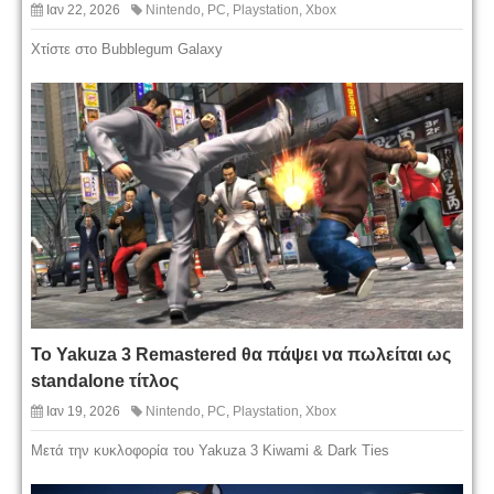
Ιαν 22, 2026
Nintendo
,
PC
,
Playstation
,
Xbox
Χτίστε στο Bubblegum Galaxy
Το Yakuza 3 Remastered θα πάψει να πωλείται ως
standalone τίτλος
Ιαν 19, 2026
Nintendo
,
PC
,
Playstation
,
Xbox
Μετά την κυκλοφορία του Yakuza 3 Kiwami & Dark Ties