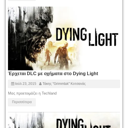
Έρχεται DLC με οχήματα στο Dying Light
Ιούλ 23, 2015
Τάκης "Grimmtak" Κοτσανάς
Μας προετοιμάζει η Techland
Περισσότερα