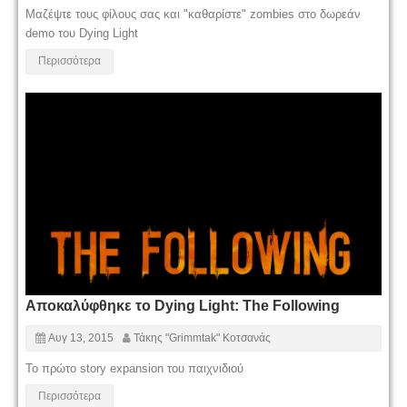
Μαζέψτε τους φίλους σας και "καθαρίστε" zombies στο δωρεάν
demo του Dying Light
Περισσότερα
Αποκαλύφθηκε το Dying Light: The Following
Αυγ 13, 2015
Τάκης "Grimmtak" Κοτσανάς
Το πρώτο story expansion του παιχνιδιού
Περισσότερα