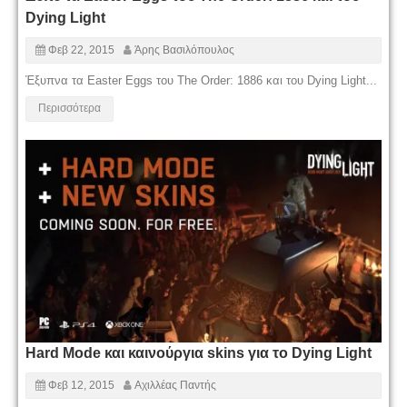
Dying Light
Φεβ 22, 2015
Άρης Βασιλόπουλος
Έξυπνα τα Easter Eggs του The Order: 1886 και του Dying Light...
Περισσότερα
Hard Mode και καινούργια skins για το Dying Light
Φεβ 12, 2015
Αχιλλέας Παντής