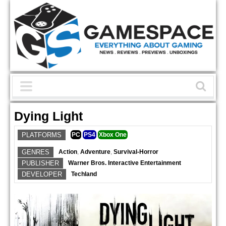
Dying Light
PLATFORMS
PC
PS4
Xbox One
GENRES
Action
,
Adventure
,
Survival-Horror
PUBLISHER
Warner Bros. Interactive Entertainment
DEVELOPER
Techland