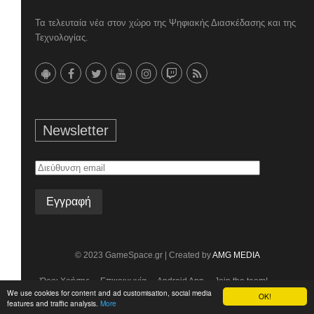
Τα τελευταία νέα στον χώρο της Ψηφιακής Διασκέδασης και της
Τεχνολογίας.
Newsletter
Διεύθυνση
email
© 2023 GameSpace.gr | Created by
AMG MEDIA
Όροι Χρήσης
Επικοινωνία
Android App
Join the team!
We use cookies for content and ad customisation, social media
OK!
features and traffic analysis.
More