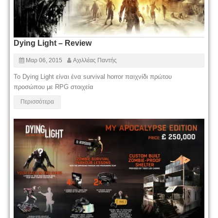
Dying Light – Review
Μαρ 06, 2015
Αχιλλέας Παντής
To Dying Light είναι ένα survival horror παιχνίδι πρώτου
προσώπου με RPG στοιχεία
Περισσότερα