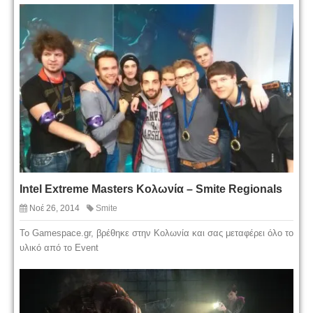
Intel Extreme Masters Κολωνία – Smite Regionals
Νοέ 26, 2014
Smite
Το Gamespace.gr, βρέθηκε στην Κολωνία και σας μεταφέρει όλο το
υλικό από το Event