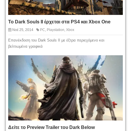
Το Dark Souls II έρχεται στα PS4 και Xbox One
Νοέ 25, 2014
PC
,
Playstation
,
Xbox
Επανέκδοση του Dark Souls II με έξτρα περιεχόμενο και
βελτιωμένα γραφικά
Δείτε το Preview Trailer του Dark Below