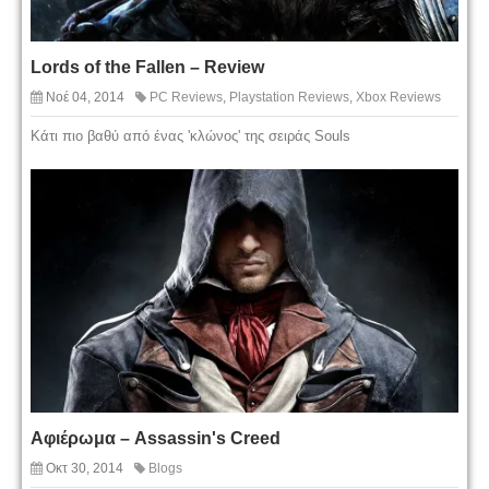
Lords of the Fallen – Review
Νοέ 04, 2014
PC Reviews
,
Playstation Reviews
,
Xbox Reviews
Κάτι πιο βαθύ από ένας 'κλώνος' της σειράς Souls
Αφιέρωμα – Assassin's Creed
Οκτ 30, 2014
Blogs