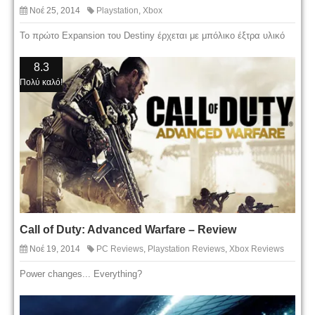
Νοέ 25, 2014
Playstation
,
Xbox
Το πρώτο Expansion του Destiny έρχεται με μπόλικο έξτρα υλικό
8.3
Πολύ καλό!
Call of Duty: Advanced Warfare – Review
Νοέ 19, 2014
PC Reviews
,
Playstation Reviews
,
Xbox Reviews
Power changes... Everything?