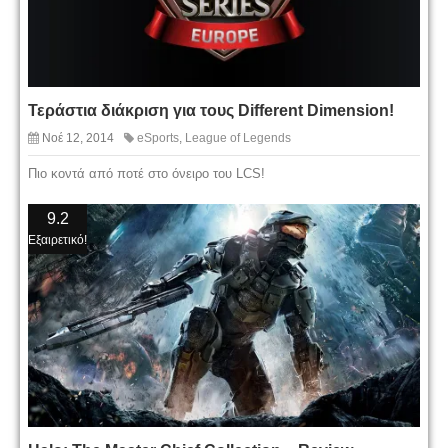
Τεράστια διάκριση για τους Different Dimension!
Νοέ 12, 2014
eSports
,
League of Legends
Πιο κοντά από ποτέ στο όνειρο του LCS!
9.2
Εξαιρετικό!