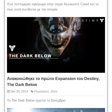
Ένα λεπτομερές αφιέρωμα στην σειρά Assassin's Creed και το
πως αυτή συνδέεται με την ιστορία
Ανακοινώθηκε το πρώτο Expansion του Destiny,
The Dark Below
Οκτ 30, 2014
Playstation
,
Xbox
Το The Dark Below έρχεται το Δεκέμβριο