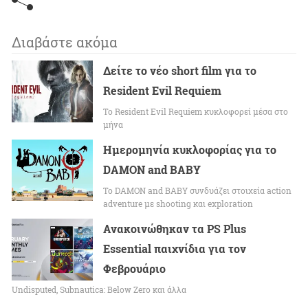
Διαβάστε ακόμα
Δείτε το νέο short film για το
Resident Evil Requiem
To Resident Evil Requiem κυκλοφορεί μέσα στο
μήνα
Ημερομηνία κυκλοφορίας για το
DAMON and BABY
Το DAMON and BABY συνδυάζει στοιχεία action
adventure με shooting και exploration
Ανακοινώθηκαν τα PS Plus
Essential παιχνίδια για τον
Φεβρουάριο
Undisputed, Subnautica: Below Zero και άλλα