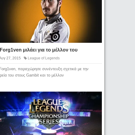
Forg1ven μιλάει για το μέλλον του
Αυγ 27, 2015
League of Legends
Forg1ven, παραχώρησε συνέντευξη σχετικά με την
ρεία του στους Gambit και το μέλλον