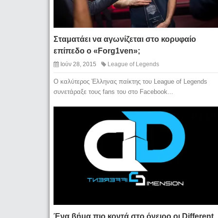
Σταματάει να αγωνίζεται στο κορυφαίο
επίπεδο ο «Forg1ven»;
Ιούν 28, 2015
League of Legends
Ο καλύτερος Έλληνας παίκτης του League of Legends
συνετάραξε τους fans του στο Facebook...
Ένα βήμα πιο κοντά στο όνειρο οι Different