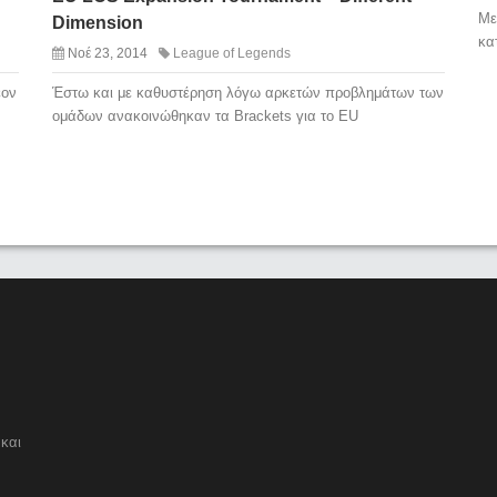
Με
Dimension
κα
Νοέ 23, 2014
League of Legends
έον
Έστω και με καθυστέρηση λόγω αρκετών προβλημάτων των
ομάδων ανακοινώθηκαν τα Brackets για το EU
και