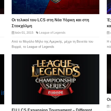
Οι τελικοί του LCS στη Νέα Υόρκη και στη
Έχ
Στοκχόλμη
κ
Ιούν 01, 2015
League of Legends
Από το Μεγάλο Μήλο της Αμερικής, μέχρι τη Βενετία του
Η 
Βορρά, το League of Legends
πά
Οι
EU LCS Expansion Tournament – Different