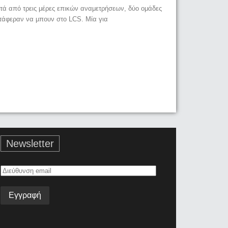
τά από τρεις μέρες επικών αναμετρήσεων, δύο ομάδες
τάφεραν να μπουν στο LCS. Μία για
Newsletter
Διεύθυνση
email