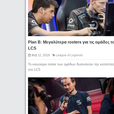
Plan B: Μεγαλύτερα rosters για τις ομάδες τ
LCS
Φεβ 11, 2016
League of Legends
Το καινούριο roster των ομάδων δυσκολεύει την κατάστα
στο LCS