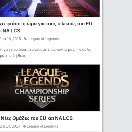
ει φτάσει η ώρα για τους τελικούς του EU
αι NA LCS
Απρ 18, 2015
League of Legends
στιγμή που όλοι περιμέναμε είναι κοντά μας. Ποιος θα
ρει την 1η θέση;
 Νέες Ομάδες του EU και NA LCS
Σεπ 14, 2014
League of Legends