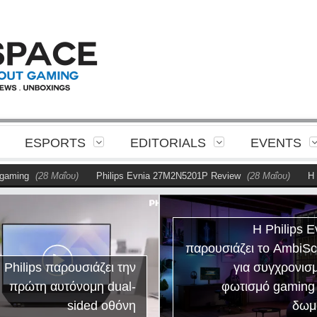
ESPORTS
EDITORIALS
EVENTS
(28 Μαΐου)
Philips Evnia 27M2N5201P Review
(28 Μαΐου)
Η Philips π
Η Philips E
παρουσιάζει το AmbiS
 Philips παρουσιάζει την
για συγχρονισ
πρώτη αυτόνομη dual-
φωτισμό gaming
sided οθόνη
δωμ