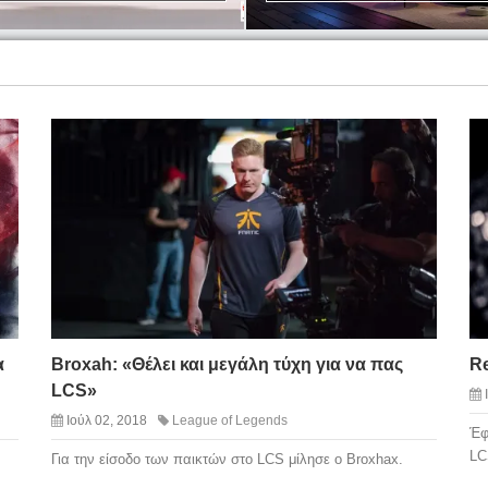
α
Broxah: «Θέλει και μεγάλη τύχη για να πας
R
LCS»
Ιούλ 02, 2018
League of Legends
Έφ
LC
Για την είσοδο των παικτών στο LCS μίλησε ο Broxhax.