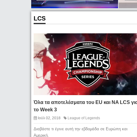
LCS
Όλα τα αποτελέσματα του EU και NA LCS γι
το Week 3
Ιούλ 02, 2018
League of Legends
Διαβάστε τι έγινε αυτή την εβδομάδα σε Ευρώπη και
Αμερική.