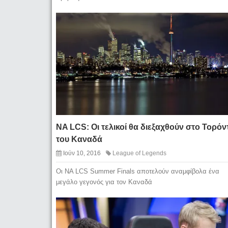
NA LCS: Οι τελικοί θα διεξαχθούν στο Τορόν
του Καναδά
Ιούν 10, 2016
League of Legends
Οι NA LCS Summer Finals αποτελούν αναμφίβολα ένα
μεγάλο γεγονός για τον Καναδά