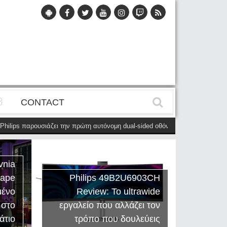
CONTACT
αρουσιάζει την πρώτη αυτόνομη dual-sided οθόνη
(28 Μαΐου)
Η Philips 
vnia
cape
Philips 49B2U6903CH
μένο
Review: Το ultrawide
Η Creat
 στο
εργαλείο που αλλάζει τον
Sound
άτιο
τρόπο που δουλεύεις