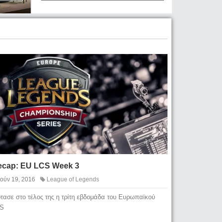
ecap: EU LCS Week 3
Ιούν 19, 2016
League of Legends
τασε στο τέλος της η τρίτη εβδομάδα του Ευρωπαϊκού
S