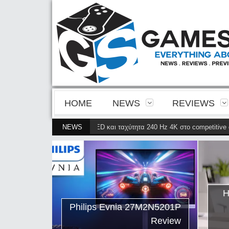
HOME
NEWS
REVIEWS
α της 4ης γενιάς QD-OLED και ταχύτητα 240 Hz 4K στο competitive gaming
NEWS
ips Evnia
ρνει την
ης γενιάς
ταχύτητα
Η
petitive
Philips Evnia 27M2N5201P
gaming
Review