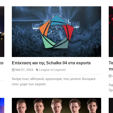
το
Επέκταση και της Schalke 04 στα esports
Te
πο
Μαΐ 07, 2016
League of Legends
Ακόμη ένας αθλητικός οργανισμός που μπαίνει δυναμικά
στον χώρο των esports
Αφ
Sp