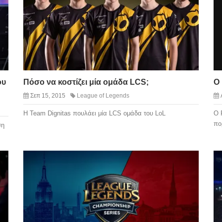
ου
Πόσο να κοστίζει μία ομάδα LCS;
Ο 
Σεπ 15, 2015
League of Legends
H Team Dignitas πουλάει μία LCS ομάδα του LoL
O 
πο
ση