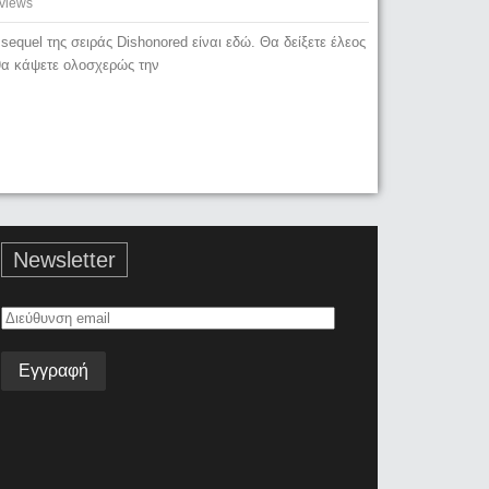
views
 sequel της σειράς Dishonored είναι εδώ. Θα δείξετε έλεος
θα κάψετε ολοσχερώς την
Newsletter
Διεύθυνση
email