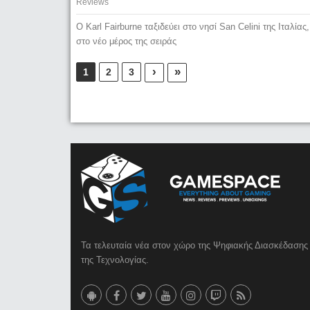
Reviews
Ο Karl Fairburne ταξιδεύει στο νησί San Celini της Ιταλίας,
στο νέο μέρος της σειράς
›
»
1
2
3
Τα τελευταία νέα στον χώρο της Ψηφιακής Διασκέδασης 
της Τεχνολογίας.