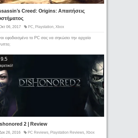
sassin’s Creed: Origins: Απαιτήσεις
υστήματος
Οκτ 06, 2017
PC
,
Playstation
,
Xbox
ναι εφοδιασμένο το PC σας να σηκώσει την αρχαία
γυπτο;
9.5
ιρετικό!
shonored 2 | Review
Δεκ 26, 2016
PC Reviews
,
Playstation Reviews
,
Xbox