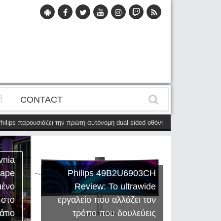
CONTACT
αρουσιάζει την πρώτη αυτόνομη dual-sided οθόνη
(28 Μαΐου)
Η Philips E
vnia
cape
Philips 49B2U6903CH
μένο
Review: Το ultrawide
Η Creat
 στο
εργαλείο που αλλάζει τον
Sound
άτιο
τρόπο που δουλεύεις