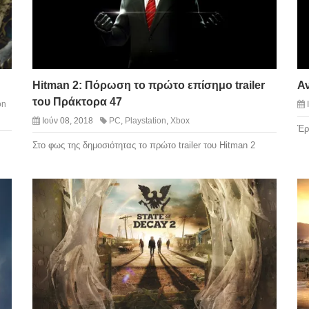
Hitman 2: Πόρωση το πρώτο επίσημο trailer
Αν
του Πράκτορα 47
on
Ιούν 08, 2018
PC
,
Playstation
,
Xbox
Έρ
Στο φως της δημοσιότητας το πρώτο trailer του Hitman 2