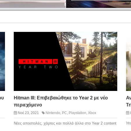
ου
Hitman III: Επιβεβαιώθηκε το Year 2 με νέο
Α
περιεχόμενο
Tr
Νοέ 23, 2021
Nintendo
,
PC
,
Playstation
,
Xbox
Nέες αποστολές, χάρτες και πολλά άλλα στο Year 2 content
Ήτ