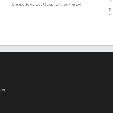
Re
Ένα update για τους λάτρεις των προκλήσεων!
Το
ή 
και