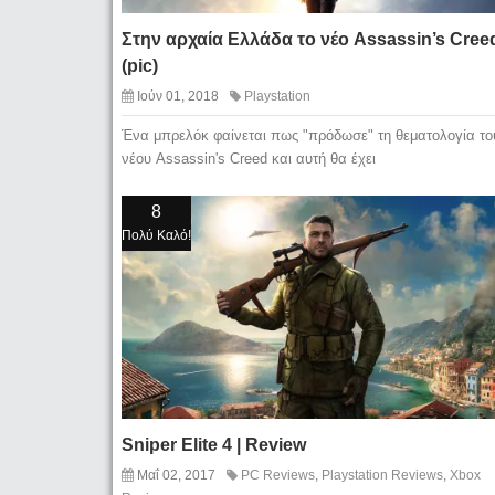
Στην αρχαία Ελλάδα το νέο Assassin’s Cree
(pic)
Ιούν 01, 2018
Playstation
Ένα μπρελόκ φαίνεται πως "πρόδωσε" τη θεματολογία το
νέου Assassin's Creed και αυτή θα έχει
8
Πολύ Καλό!
Sniper Elite 4 | Review
Μαΐ 02, 2017
PC Reviews
,
Playstation Reviews
,
Xbox