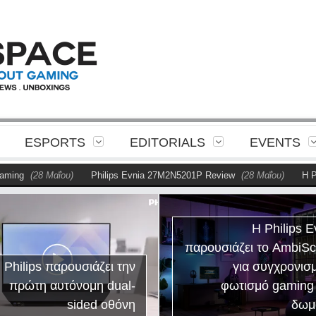
ESPORTS
EDITORIALS
EVENTS
28 Μαΐου)
Philips Evnia 27M2N5201P Review
(28 Μαΐου)
Η Philips π
Η Philips E
παρουσιάζει το AmbiS
 Philips παρουσιάζει την
για συγχρονισ
πρώτη αυτόνομη dual-
φωτισμό gaming
sided οθόνη
δωμ