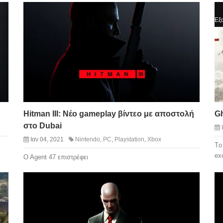
Εξα
Hitman III: Νέο gameplay βίντεο με αποστολή
Gh
στο Dubai
Ιαν 04, 2021
Nintendo
,
PC
,
Playstation
,
Xbox
Tο
ex
Ο Αgent 47 επιστρέφει