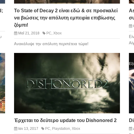
d;
Το State of Decay 2 είναι εδώ & σε προσκαλεί
As
να βιώσεις την απόλυτη εμπειρία επιβίωσης
σ
ζόμπι!
Μαΐ 21, 2018
PC
,
Xbox
υ
Εί
Αί
Ανακάλυψε την απόλυτη περιπέτεια τώρα!
Εξα
Έρχεται το δεύτερο update του Dishonored 2
Di
Ιαν 13, 2017
PC
,
Playstation
,
Xbox