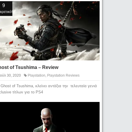
9
ιρετικό!
ost of Tsushima – Review
Ιούλ 30, 2020
Playstation
,
Playstation Reviews
 Ghost of Tsushima, κλείνει αντάξια την τελευταία γενιά
clusive τίτλων για το PS4