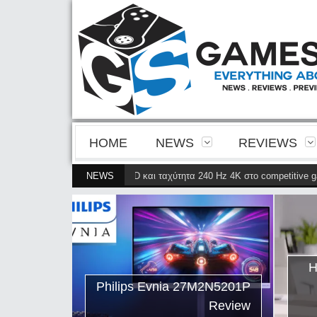
HOME
NEWS
REVIEWS
 της 4ης γενιάς QD-OLED και ταχύτητα 240 Hz 4K στο competitive gaming
NEWS
(
ips Evnia
ρνει την
ης γενιάς
ταχύτητα
Η
petitive
Philips Evnia 27M2N5201P
gaming
Review