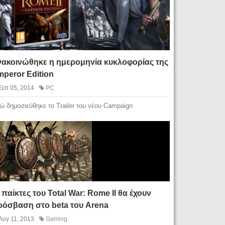
νακοινώθηκε η ημερομηνία κυκλοφορίας της
peror Edition
Σεπ 05, 2014
PC
ώ δημοσιεύθηκε το Trailer του νέου Campaign
 παίκτες του Total War: Rome II θα έχουν
ρόσβαση στο beta του Arena
Αυγ 11, 2013
Gaming