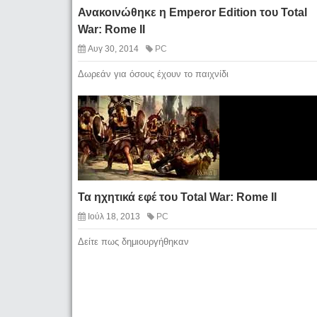
Ανακοινώθηκε η Emperor Edition του Total
War: Rome II
Αυγ 30, 2014
PC
Δωρεάν για όσους έχουν το παιχνίδι
Τα ηχητικά εφέ του Total War: Rome II
Ιούλ 18, 2013
PC
Δείτε πως δημιουργήθηκαν