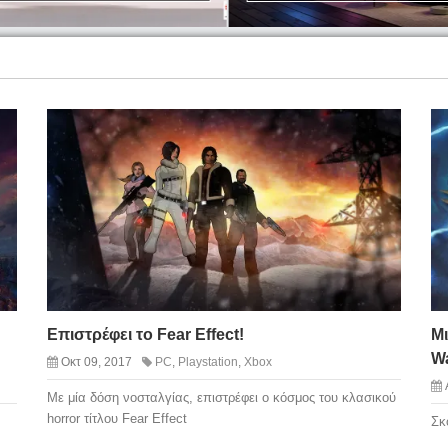
Επιστρέφει το Fear Effect!
Μι
W
Οκτ 09, 2017
PC
,
Playstation
,
Xbox
Με μία δόση νοσταλγίας, επιστρέφει ο κόσμος του κλασικού
horror τίτλου Fear Effect
Σκ