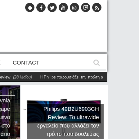
CONTACT
28 Μαΐου)
Η Philips παρουσιάζει την πρώτη αυτόνομη dual-sided οθόνη
(
vnia
cape
Philips 49B2U6903CH
μένο
Review: Το ultrawide
Η Creat
 στο
εργαλείο που αλλάζει τον
Sound
άτιο
τρόπο που δουλεύεις