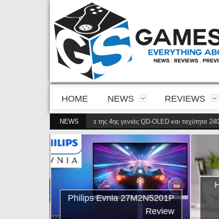
HOME
NEWS
REVIEWS
00P φέρνει την ευκρίνεια της 4ης γενιάς QD-OLED και ταχύτητα 240 Hz 4K σ
NEWS
ips Evnia
ρνει την
ης γενιάς
ταχύτητα
Η
petitive
Philips Evnia 27M2N5201P
gaming
Review