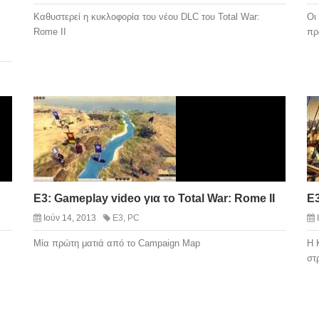
Καθυστερεί η κυκλοφορία του νέου DLC του Total War:
Οι
Rome II
πρ
E3: Gameplay video για το Total War: Rome II
E3
Ιούν 14, 2013
E3
,
PC
Μία πρώτη ματιά από το Campaign Map
Η 
στ