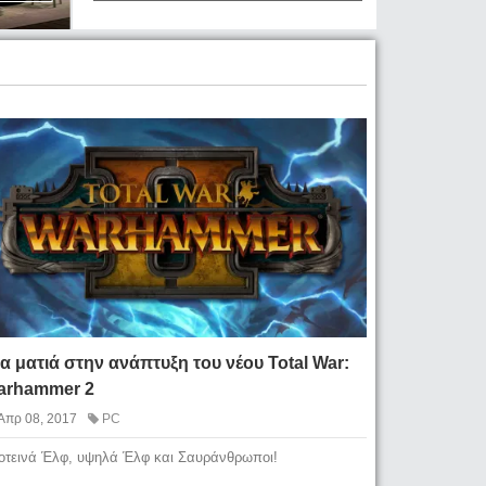
α ματιά στην ανάπτυξη του νέου Total War:
arhammer 2
Απρ 08, 2017
PC
οτεινά Έλφ, υψηλά Έλφ και Σαυράνθρωποι!