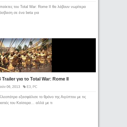
 παίκτες του Total War: Rome II θα λάβουν νωρίτερα
όσβαση σε ένα beta για
 Trailer για το Total War: Rome II
Ιούν 06, 2013
E3
,
PC
Κλεοπάτρα εξασφάλισε το θρόνο της Αιγύπτου με τις
ρατιές του Καίσαρα… αλλά με τι