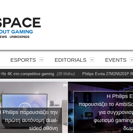
ESPORTS
EDITORIALS
EVENTS
το competitive gaming
(28 Μαΐου)
Philips Evnia 27M2N5201P Review
(
Η Philips E
παρουσιάζει το AmbiS
 Philips παρουσιάζει την
για συγχρονισ
πρώτη αυτόνομη dual-
φωτισμό gaming
sided οθόνη
δωμ