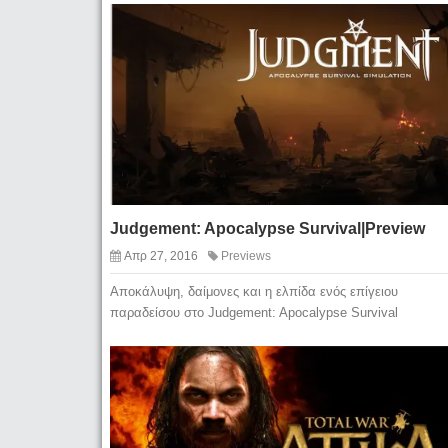
Judgement: Apocalypse Survival|Preview
Απρ 27, 2016
Previews
Αποκάλυψη, δαίμονες και η ελπίδα ενός επίγειου
παραδείσου στο Judgement: Apocalypse Survival