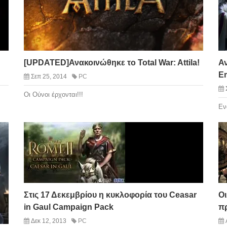
[UPDATED]Ανακοινώθηκε το Total War: Attila!
Α
Em
Σεπ 25, 2014
PC
Οι Ούνοι έρχονται!!!
Εν
Στις 17 Δεκεμβρίου η κυκλοφορία του Ceasar
Οι
in Gaul Campaign Pack
π
Δεκ 12, 2013
PC