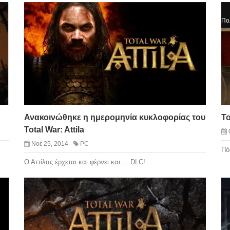
Πο
Ανακοινώθηκε η ημερομηνία κυκλοφορίας του
To
Total War: Attila
Νοέ 25, 2014
PC
Πό
Ο Αττίλας έρχεται και φέρνει και.... DLC!