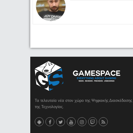
Τα τελευταία νέα στον χώρο της Ψηφιακής Διασκέδασης 
της Τεχνολογίας.