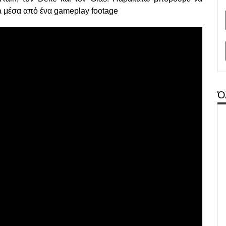
a
μέσα από ένα gameplay footage
Ό