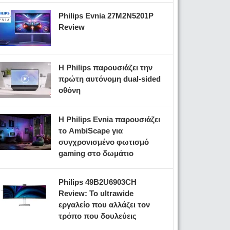
Philips Evnia 27M2N5201P
Review
Η Philips παρουσιάζει την
πρώτη αυτόνομη dual-sided
οθόνη
Η Philips Evnia παρουσιάζει
το AmbiScape για
συγχρονισμένο φωτισμό
gaming στο δωμάτιο
Philips 49B2U6903CH
Review: Το ultrawide
εργαλείο που αλλάζει τον
τρόπο που δουλεύεις