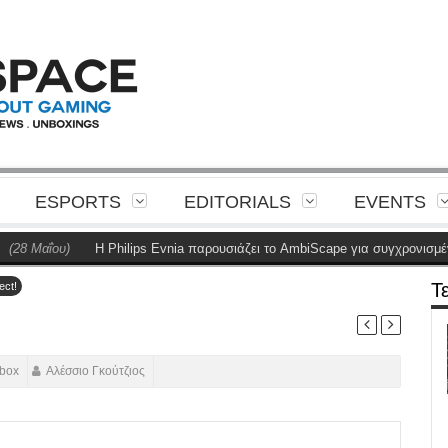
ESPORTS
EDITORIALS
EVENTS
αΐου)
Η Philips Evnia παρουσιάζει το AmbiScape για συγχρονισμένο φωτ
Τ
ect!
box
Αλέσσιο Γκούτζιος