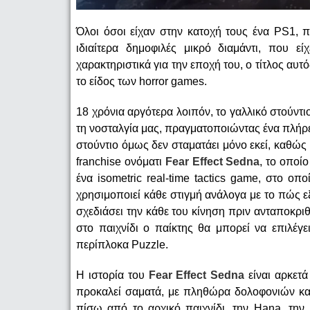
Όλοι όσοι είχαν στην κατοχή τους ένα PS1, 
ιδιαίτερα δημοφιλές μικρό διαμάντι, που ε
χαρακτηριστικά για την εποχή του, o τίτλος αυτό
το είδος των horror games.
18 χρόνια αργότερα λοιπόν, το γαλλικό στούντ
τη νοσταλγία μας, πραγματοποιώντας ένα πλήρ
στούντιο όμως δεν σταματάει μόνο εκεί, καθώς 
franchise ονόματι
Fear Effect Sedna
, το οποί
ένα isometric real-time tactics game, στο ο
χρησιμοποιεί κάθε στιγμή ανάλογα με το πώς ε
σχεδιάσει την κάθε του κίνηση πριν ανταποκριθ
στο παιχνίδι ο παίκτης θα μπορεί να επιλέγε
περίπλοκα Puzzle.
H ιστορία του
Fear Effect Sedna
είναι αρκετ
προκαλεί σαματά, με πληθώρα δολοφονιών κα
πίσω από το αρχικό παιχνίδι
,
την Hana, την