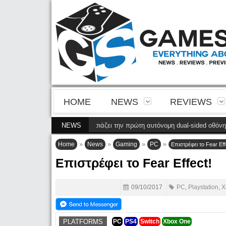
HOME
NEWS
REVIEWS
Η Philips παρουσιάζει την πρώτη αυτόνομη dual-sided οθόνη
NEWS
(28 Μ
»
»
»
»
Home
News
Gaming
PC
Επιστρέφει το Fear Eff
Επιστρέφει το Fear Effect!
09/10/2017
PC
,
Playstation
,
X
PLATFORMS
PC
PS4
Switch
Xbox One