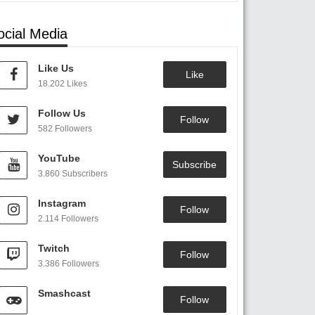
ocial Media
Like Us
Like
18.202 Likes
Follow Us
Follow
582 Followers
YouTube
Subscribe
3.860 Subscribers
Instagram
Follow
2.114 Followers
Twitch
Follow
3.386 Followers
Smashcast
Follow