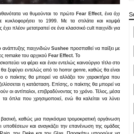
πιθανότατα να θυμούνται το πρώτο
Fear Effect
, ένα όχι
S
ίχε κυκλοφορήσει το 1999. Με τα στιλάτα και κομψά
ς έχει πλέον μετατραπεί σε ένα κλασσικό cult παιχνίδι για
ιο ανάπτυξης παιχνιδιών
Sushee
προσπαθεί να παίξει με
ες remake του αρχικού
Fear Effect
. Το
σκοπεύει να φέρει και έναν εντελώς καινούργιο τίτλο στο
ο θα ξεφύγει εντελώς από το horror genre, καθώς θα είναι
ποίο ο παίκτης θα μπορεί να αλλάξει τον χαρακτήρα που
ξελίσσεται η κατάσταση. Επίσης, ο παίκτης θα μπορεί να
ούν οι αντίπαλοι, επιβραδύνοντας το χρόνο. Τέλος, μέσα
ι τα όπλα που χρησιμοποιεί, ενώ θα καλείται να λύνει
ά βασική, καθώς μια παγκόσμια τρομοκρατική οργάνωση
ι υποθέσεων και αναγκάζει την επανένωση της ομάδας
 Rain, τον Deke και τον Glas. Παρακάτω μπορούμε να