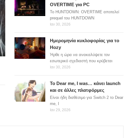
OVERTIME για PC
Το HUNTDOWN: OVERTIME αποτελεί
prequel του HUNTDOWN
Ιαν 30, 2026
Ημερομηνία κυκλοφορίας για το
Hozy
Ήρθε η ώρα να ανακαλύψετε τον
εσωτερικό σχεδιαστή που κρύβεται
Ιαν 30, 2026
Το Dear me, I was… κάνει launch
και σε άλλες πλατφόρμες
Είναι ήδη διαθέσιμο για Switch 2 το Dear
me, I
Ιαν 29, 2026