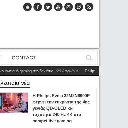
CONTACT
ισμό gaming στο δωμάτιο
(29 Απριλίου)
Philips 49B2U6903CH Review: Το
ελευταία νέα
Η Philips Evnia 32M2N8900P
φέρνει την ευκρίνεια της 4ης
γενιάς QD-OLED και
ταχύτητα 240 Hz 4K στο
competitive gaming