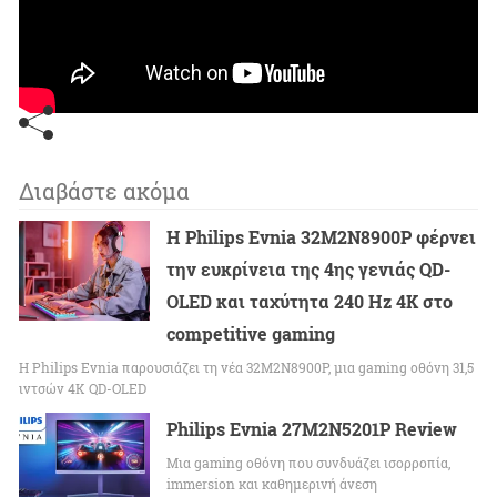
Διαβάστε ακόμα
Η Philips Evnia 32M2N8900P φέρνει
την ευκρίνεια της 4ης γενιάς QD-
OLED και ταχύτητα 240 Hz 4K στο
competitive gaming
Η Philips Evnia παρουσιάζει τη νέα 32M2N8900P, μια gaming οθόνη 31,5
ιντσών 4K QD-OLED
Philips Evnia 27M2N5201P Review
Μια gaming οθόνη που συνδυάζει ισορροπία,
immersion και καθημερινή άνεση