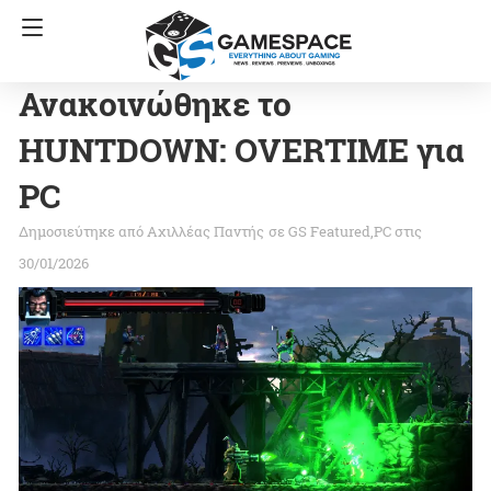
Ανακοινώθηκε το
HUNTDOWN: OVERTIME για
PC
Αχιλλέας Παντής
σε
GS Featured
PC
στις
30/01/2026