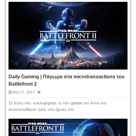
Daily Gaming | Πάγωμα στα microtransactions του
Battlefront 2
Νοέ 17, 2017
Σε άλλα νέα: κυκλοφόρησε το νέο update του Arms και
ανακοινώθηκαν τρείς νέοι ήρωες στο