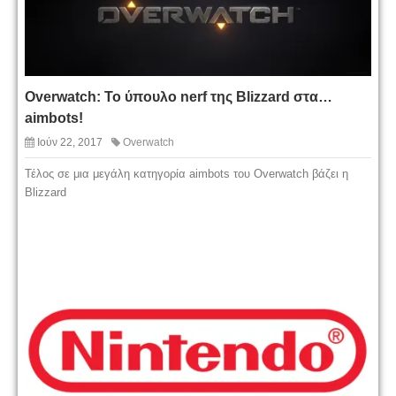
Overwatch: To ύπουλο nerf της Blizzard στα…
aimbots!
Ιούν 22, 2017
Overwatch
Τέλος σε μια μεγάλη κατηγορία aimbots του Overwatch βάζει η
Blizzard