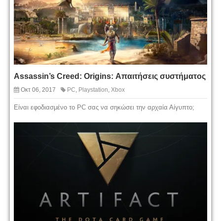
Assassin’s Creed: Origins: Απαιτήσεις συστήματος
Οκτ 06, 2017
PC
,
Playstation
,
Xbox
Είναι εφοδιασμένο το PC σας να σηκώσει την αρχαία Αίγυπτο;