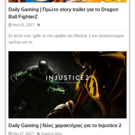
Daily Gaming | Πρώτο story trailer για το Dragon
Ball FighterZ
Νοέ 02, 2017
Σε άλλα νέα: ήρθε το νέο update του Destiny 2 και ολοκαίνουργιο
τρέιλερ για το
Daily Gaming | Νέος χαρακτήρας για το Injustice 2
Οκτ 27, 2017
Gaming Misc