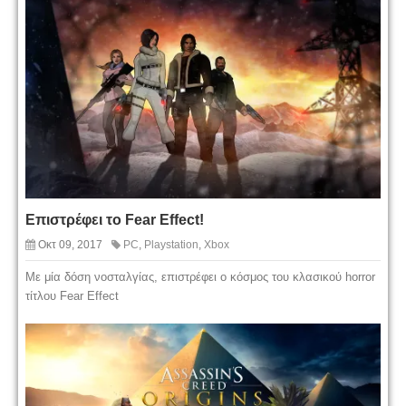
Επιστρέφει το Fear Effect!
Οκτ 09, 2017
PC
,
Playstation
,
Xbox
Με μία δόση νοσταλγίας, επιστρέφει ο κόσμος του κλασικού horror
τίτλου Fear Effect