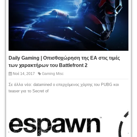
Daily Gaming | Οπισθοχώρηση της ΕΑ στις τιμές
των χαρακτήρων του Battlefront 2
Νοέ 14, 2017
Gaming Misc
Σε άλλα νέα: datamined ο επερχόμενος χάρτης του PUBG και
teaser για το Secret of