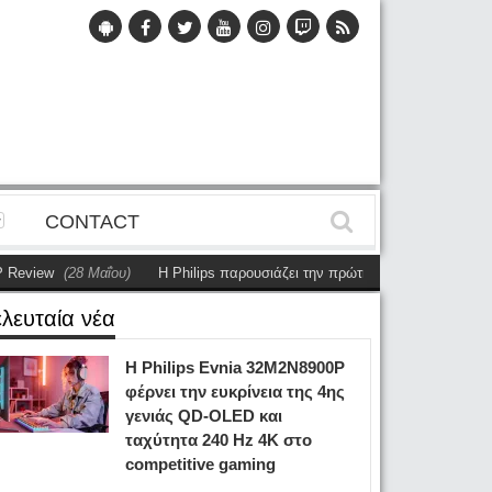
CONTACT
ew
(28 Μαΐου)
Η Philips παρουσιάζει την πρώτη αυτόνομη dual-sided οθό
ελευταία νέα
Η Philips Evnia 32M2N8900P
φέρνει την ευκρίνεια της 4ης
γενιάς QD-OLED και
ταχύτητα 240 Hz 4K στο
competitive gaming