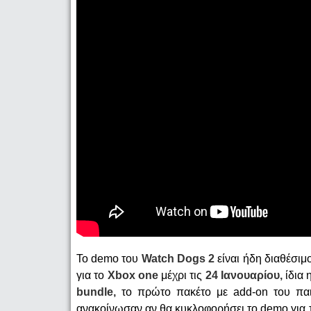
To demo του
Watch Dogs 2
είναι ήδη διαθέσιμ
για το
Xbox one
μέχρι τις
24 Ιανουαρίου,
ίδια
bundle,
το πρώτο πακέτο με add-on του παιχ
ανακοίνωσαν αν θα κυκλοφορήσει το demo για τ