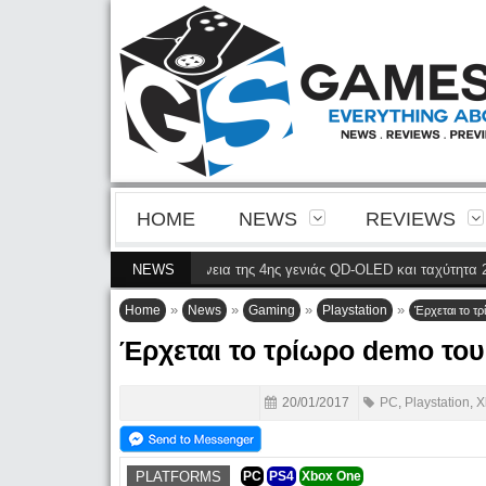
HOME
NEWS
REVIEWS
2N8900P φέρνει την ευκρίνεια της 4ης γενιάς QD-OLED και ταχύτητα 240 Hz
NEWS
»
»
»
»
Home
News
Gaming
Playstation
Έρχεται το τ
Έρχεται το τρίωρο demo το
20/01/2017
PC
,
Playstation
,
X
PLATFORMS
PC
PS4
Xbox One