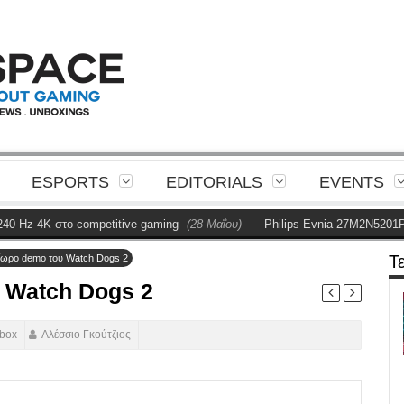
ESPORTS
EDITORIALS
EVENTS
 4K στο competitive gaming
(28 Μαΐου)
Philips Evnia 27M2N5201P Revi
Τ
ρίωρο demo του Watch Dogs 2
υ Watch Dogs 2
box
Αλέσσιο Γκούτζιος