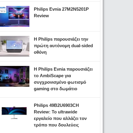
Philips Evnia 27M2N5201P
Review
Η Philips παρουσιάζει την
πρώτη αυτόνομη dual-sided
οθόνη
Η Philips Evnia παρουσιάζει
το AmbiScape για
συγχρονισμένο φωτισμό
gaming στο δωμάτιο
Philips 49B2U6903CH
Review: Το ultrawide
εργαλείο που αλλάζει τον
τρόπο που δουλεύεις