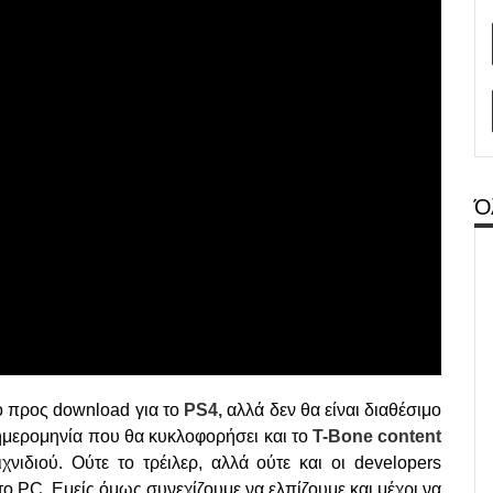
Ό
ο προς download για το
PS4,
αλλά δεν θα είναι διαθέσιμο
 ημερομηνία που θα κυκλοφορήσει και το
Τ-Βone content
νιδιού. Ούτε το τρέιλερ, αλλά ούτε και οι developers
ο PC. Εμείς όμως συνεχίζουμε να ελπίζουμε και μέχρι να