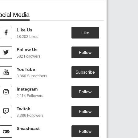
ocial Media
Like Us
Like
18.202 Likes
Follow Us
Follow
582 Followers
YouTube
Subscribe
3.860 Subscribers
Instagram
Follow
2.114 Followers
Twitch
Follow
3.386 Followers
Smashcast
Follow