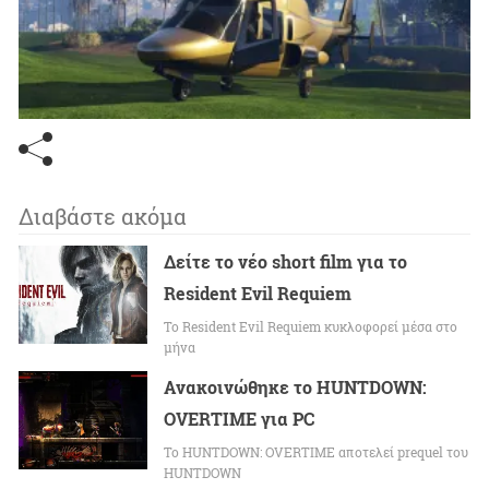
Διαβάστε ακόμα
Δείτε το νέο short film για το
Resident Evil Requiem
To Resident Evil Requiem κυκλοφορεί μέσα στο
μήνα
Ανακοινώθηκε το HUNTDOWN:
OVERTIME για PC
Το HUNTDOWN: OVERTIME αποτελεί prequel του
HUNTDOWN