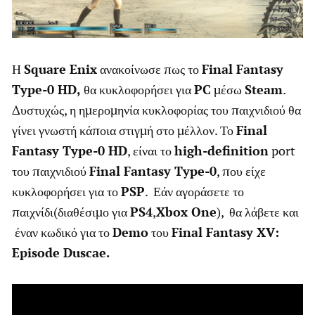
Η
Square
Enix
ανακοίνωσε πως το
Final
Fantasy
Type-0
HD,
θα κυκλοφορήσει για
PC
μέσω
Steam
.
Δυστυχώς, η ημερομηνία κυκλοφορίας του παιχνιδιού θα
γίνει γνωστή κάποια στιγμή στο μέλλον. Το
Final
Fantasy
Type-0
HD
, είναι το
high-
definition
port
του παιχνιδιού
Final
Fantasy
Type-0
, που είχε
κυκλοφορήσει για το
PSP
. Εάν αγοράσετε το
παιχνίδι(διαθέσιμο για
PS4
,
Xbox
One
), θα λάβετε και
έναν κωδικό για το
Demo
του
Final
Fantasy
XV:
Episode
Duscae.