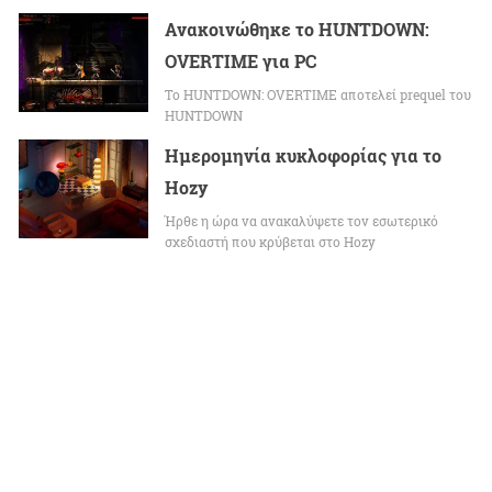
Ανακοινώθηκε το HUNTDOWN:
OVERTIME για PC
Το HUNTDOWN: OVERTIME αποτελεί prequel του
HUNTDOWN
Ημερομηνία κυκλοφορίας για το
Hozy
Ήρθε η ώρα να ανακαλύψετε τον εσωτερικό
σχεδιαστή που κρύβεται στο Hozy