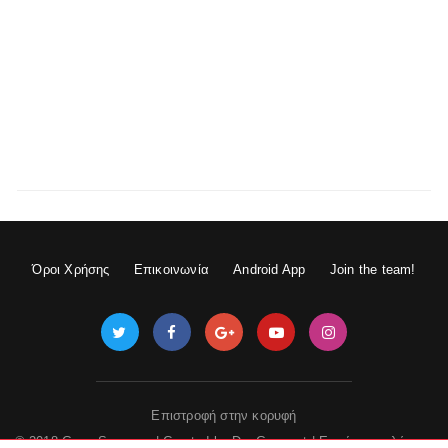
Όροι Χρήσης
Επικοινωνία
Android App
Join the team!
Επιστροφή στην κορυφή
© 2018 GameSpace.gr | Created by
DevGuru.net
|
Εμφάνιση πλήρους