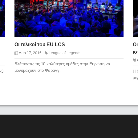
Οι τελικοί του EU LCS
Οι
ι
Απρ 17, 2016
League of Legends
Βλέποντας τις 10 καλύτερες ομάδες στην Ευρώπη να
μονομαχούν στο Φαράγγι
-3
Η 
με