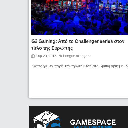
G2 Gaming: Από το Challenger series στον
τίτλο της Ευρώπης
Απρ 20, 2016
League of Legends
Κατάφερε να πάρει την πρώτη θέση στο Spring split με 15