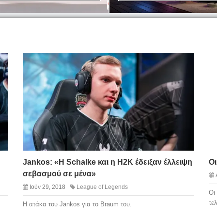
Jankos: «Η Schalke και η H2K έδειξαν έλλειψη
Οι
σεβασμού σε μένα»
Ιούν 29, 2018
League of Legends
Οι
τε
Η ατάκα του Jankos για το Braum του.