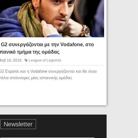
 G2 συνεργάζονται με την Vodafone, στο
σπανικό τμήμα της ομάδας
Φεβ 16, 2016
League of Legends
G2 Esports και η Vodafone συνεργάζονται και θα είναι
γάλοι σπόνσορες μίας ισπανικής ομάδας
Newsletter