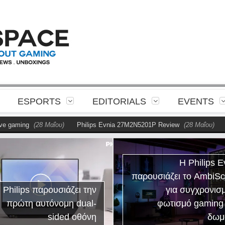
ESPORTS
EDITORIALS
EVENTS
ming
(28 Μαΐου)
Philips Evnia 27M2N5201P Review
(28 Μαΐου)
Η Phi
Η Philips E
παρουσιάζει το AmbiS
 Philips παρουσιάζει την
για συγχρονισ
πρώτη αυτόνομη dual-
φωτισμό gaming
sided οθόνη
δωμ