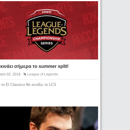
κινάει σήμερα το summer split!
Ιούν 02, 2016
League of Legends
 το El Classico θα ανοίξει το LCS