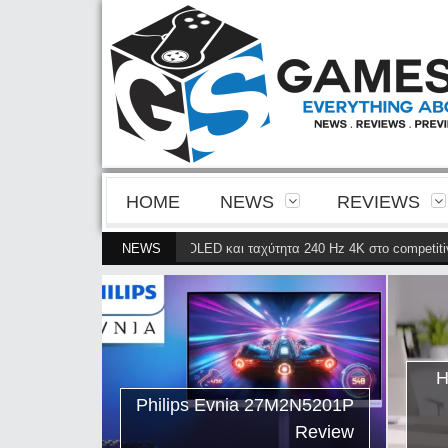
HOME
NEWS
REVIEWS
ρίνεια της 4ης γενιάς QD-OLED και ταχύτητα 240 Hz 4K στο competitive ga
NEWS
ips Evnia
ρνει την
ης γενιάς
ταχύτητα
Η
petitive
Philips Evnia 27M2N5201P
gaming
Review