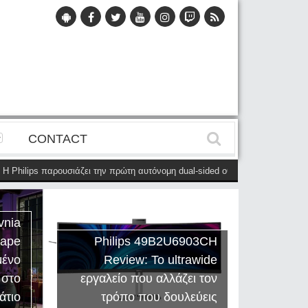
CONTACT
lips παρουσιάζει την πρώτη αυτόνομη dual-sided οθόνη
(28 Μαΐου)
Η Phi
vnia
cape
Philips 49B2U6903CH
μένο
Review: Το ultrawide
Η Creat
 στο
εργαλείο που αλλάζει τον
Sound
άτιο
τρόπο που δουλεύεις