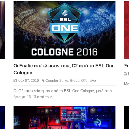
Οι Fnatic απέκλεισαν τους G2 από το ESL One
Ξε
Cologne
Ιούλ 07, 2016
Counter-Strike: Global Offensive
Με
Οι G2 αποκλείστηκαν από το ESL One Cologne, μετά από
ήττα με 16-13 από τους