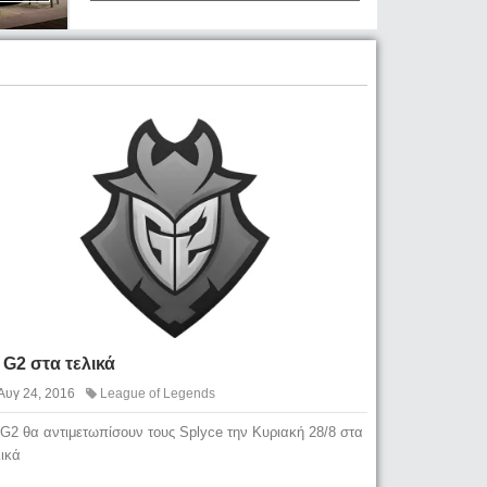
 G2 στα τελικά
Αυγ 24, 2016
League of Legends
 G2 θα αντιμετωπίσουν τους Splyce την Κυριακή 28/8 στα
λικά