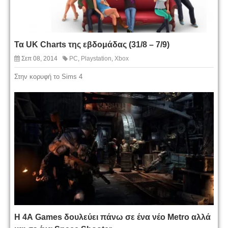
Τα UK Charts της εβδομάδας (31/8 – 7/9)
Σεπ 08, 2014
PC
,
Playstation
,
Xbox
Στην κορυφή το Sims 4
Η 4Α Games δουλεύει πάνω σε ένα νέο Metro αλλά