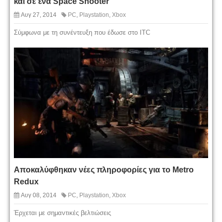
και σε ένα Space Shooter
Αυγ 27, 2014
PC
,
Playstation
,
Xbox
Σύμφωνα με τη συνέντευξη που έδωσε στο ITC
Αποκαλύφθηκαν νέες πληροφορίες για το Metro
Redux
Αυγ 08, 2014
PC
,
Playstation
,
Xbox
Έρχεται με σημαντικές βελτιώσεις