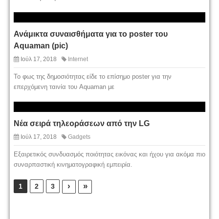
Ανάμικτα συναισθήματα για το poster του
Aquaman (pic)
Ιούλ 17, 2018
Internet
To φως της δημοσιότητας είδε το επίσημο poster για την
επερχόμενη ταινία του Aquaman με
Νέα σειρά τηλεοράσεων από την LG
Ιούλ 17, 2018
Gadgets
Εξαιρετικός συνδυασμός ποιότητας εικόνας και ήχου για ακόμα πιο
συναρπαστική κινηματογραφική εμπειρία.
›
»
1
2
3