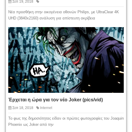
Σεπ 19, 2018
Nέα προσθήκη στην οικογένεια οθονών Philips, με UltraClear 4K
UHD (3840x2160) ανάλυση για απίστευτη ακρίβεια
Έρχεται η ώρα για τον νέο Joker (pics/vid)
Σεπ 18, 2018
Internet
Το φως της δημοσιότητας είδαν οι πρώτες φωτογραφίες του Joaquin
Phoenix ως Joker από την