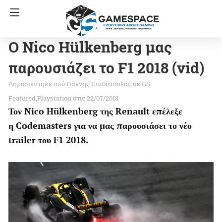
Ο Nico Hülkenberg μας
παρουσιάζει το F1 2018 (vid)
Γιάννης Σταθόπουλος
σε
GS
Featured
Playstation
στις 22/07/2018
Τον Nico Hülkenberg της Renault επέλεξε
η Codemasters για να μας παρουσιάσει το νέο
trailer του F1 2018.