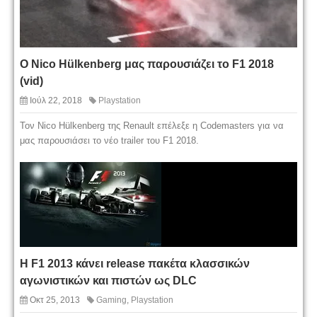
Ο Nico Hülkenberg μας παρουσιάζει το F1 2018
(vid)
Ιούλ 22, 2018
Playstation
Τον Nico Hülkenberg της Renault επέλεξε η Codemasters για να
μας παρουσιάσει το νέο trailer του F1 2018.
Η F1 2013 κάνει release πακέτα κλασσικών
αγωνιστικών και πιστών ως DLC
Οκτ 25, 2013
Gaming
,
Playstation