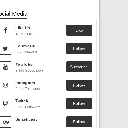
ocial Media
Like Us
Like
18.202 Likes
Follow Us
Follow
582 Followers
YouTube
Subscribe
3.860 Subscribers
Instagram
Follow
2.114 Followers
Twitch
Follow
3.386 Followers
Smashcast
Follow