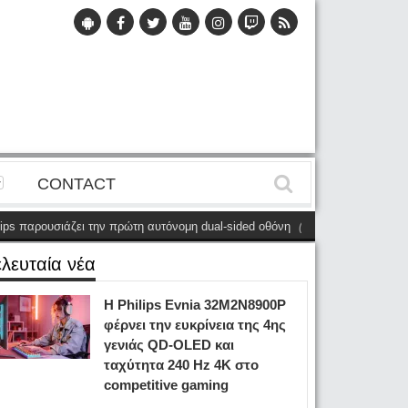
CONTACT
ιάζει την πρώτη αυτόνομη dual-sided οθόνη
(28 Μαΐου)
Η Philips Evnia
ελευταία νέα
Η Philips Evnia 32M2N8900P
φέρνει την ευκρίνεια της 4ης
γενιάς QD-OLED και
ταχύτητα 240 Hz 4K στο
competitive gaming