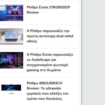
Philips Evnia 27M2N5201P
Review
Η Philips παρουσιάζει την
πρώτη αυτόνομη dual-sided
οθόνη
Η Philips Evnia παρουσιάζει
το AmbiScape για
συγχρονισμένο φωτισμό
gaming στο δωμάτιο
Philips 49B2U6903CH
Review: Το ultrawide
εργαλείο που αλλάζει τον
τρόπο που δουλεύεις