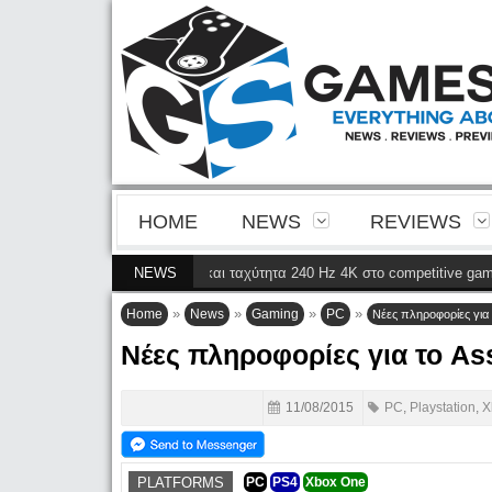
HOME
NEWS
REVIEWS
 4ης γενιάς QD-OLED και ταχύτητα 240 Hz 4K στο competitive gaming
NEWS
(28 Μα
»
»
»
»
Home
News
Gaming
PC
Νέες πληροφορίες για 
Νέες πληροφορίες για το As
11/08/2015
PC
,
Playstation
,
X
PLATFORMS
PC
PS4
Xbox One