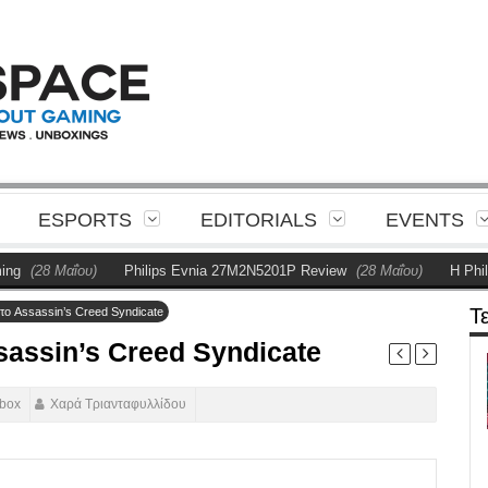
ESPORTS
EDITORIALS
EVENTS
ΐου)
Philips Evnia 27M2N5201P Review
(28 Μαΐου)
Η Philips παρουσ
Τ
το Assassin’s Creed Syndicate
sassin’s Creed Syndicate
box
Χαρά Τριανταφυλλίδου