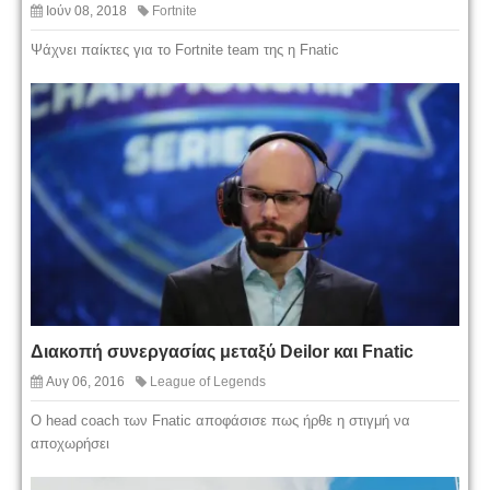
Ιούν 08, 2018
Fortnite
Ψάχνει παίκτες για το Fortnite team της η Fnatic
Διακοπή συνεργασίας μεταξύ Deilor και Fnatic
Αυγ 06, 2016
League of Legends
Ο head coach των Fnatic αποφάσισε πως ήρθε η στιγμή να
αποχωρήσει