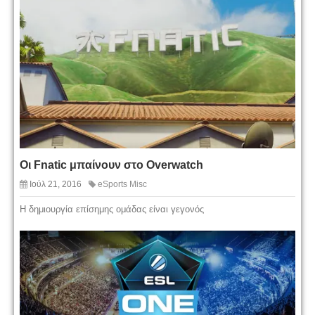
Οι Fnatic μπαίνουν στο Overwatch
Ιούλ 21, 2016
eSports Misc
Η δημιουργία επίσημης ομάδας είναι γεγονός