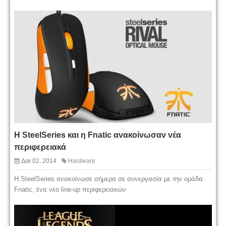
Η SteelSeries και η Fnatic ανακοίνωσαν νέα
περιφερειακά
Δεκ 02, 2014
Hardware
H SteelSeries ανακοίνωσε σήμερα σε συνεργασία με την ομάδα
Fnatic, ένα νέο line-up περιφερειακών