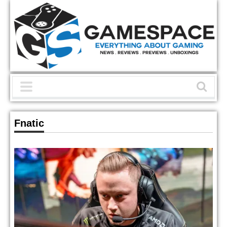
Fnatic