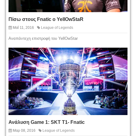
Πίσω στους Fnatic ο YellOwStaR
Μαΐ 11, 2016
League of Legends
Αναπάντεχη επιστροφή του YellOwStar
Ανάλυση Game 1: SKT T1- Fnatic
Μαρ 08, 2016
League of Legends