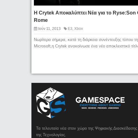
H Crytek Αποκαλύπτει Νέα για το Ryse:Son 
Rome
Ιούν 11, 2013
E3
,
Xbox
Νωρίτερα σήμερα, κατά τη διάρκεια συνέντευξης τύπου τη
Microsoft,η Crytek ανακοίνωσε ένα νέο αποκλειστικό τίτλ
Τα τελευταία νέα στον χώρο της Ψηφιακής Διασκέδασης 
της Τεχνολογίας.