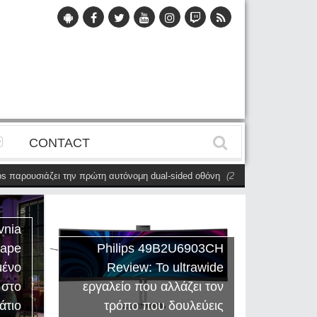
CONTACT
ρουσιάζει την πρώτη αυτόνομη dual-sided οθόνη
(28 Μαΐου)
Η Philips Ev
vnia
cape
Philips 49B2U6903CH
μένο
Review: Το ultrawide
Η Creat
 στο
εργαλείο που αλλάζει τον
Sound
άτιο
τρόπο που δουλεύεις