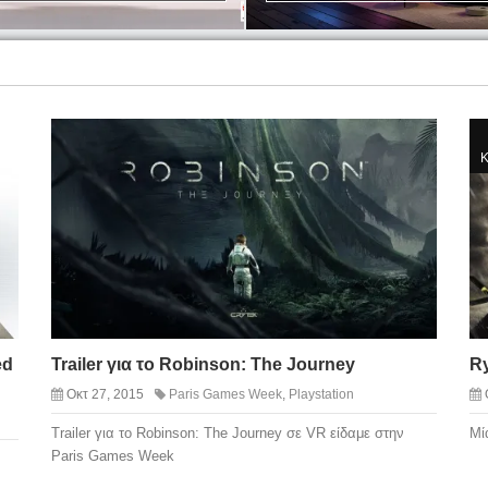
Κ
ed
Trailer για το Robinson: The Journey
R
Οκτ 27, 2015
Paris Games Week
,
Playstation
Trailer για το Robinson: The Journey σε VR είδαμε στην
Μί
Paris Games Week