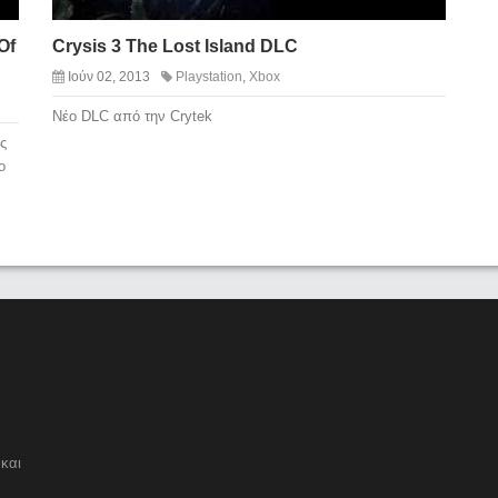
Of
Crysis 3 The Lost Island DLC
Ιούν 02, 2013
Playstation
,
Xbox
Νέο DLC από την Crytek
ς
ο
και