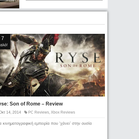
7
αλό!
yse: Son of Rome – Review
Οκτ 14, 2014
PC Reviews
,
Xbox Reviews
α κινηματογραφική εμπειρία που ‘χάνει’ στην ουσία