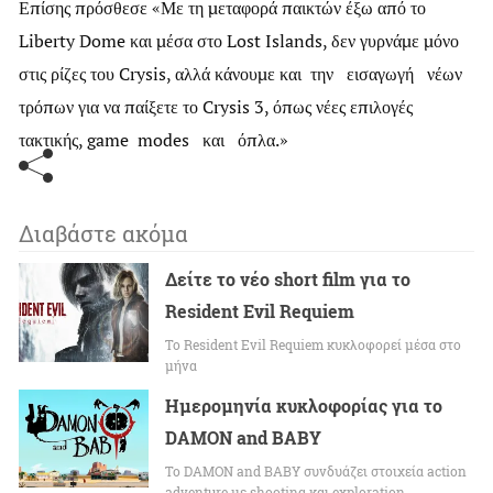
Επίσης πρόσθεσε «Με τη μεταφορά παικτών έξω από το
Liberty Dome και μέσα στο Lost Islands, δεν γυρνάμε μόνο
στις ρίζες του Crysis, αλλά κάνουμε και την εισαγωγή νέων
τρόπων για να παίξετε το Crysis 3, όπως νέες επιλογές
τακτικής, game modes και όπλα.»
Διαβάστε ακόμα
Δείτε το νέο short film για το
Resident Evil Requiem
To Resident Evil Requiem κυκλοφορεί μέσα στο
μήνα
Ημερομηνία κυκλοφορίας για το
DAMON and BABY
Το DAMON and BABY συνδυάζει στοιχεία action
adventure με shooting και exploration