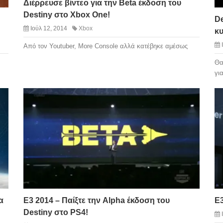
Διέρρευσε βίντεο για την Beta έκδοση του
Destiny στο Xbox One!
D
Ιούλ 12, 2014
Xbox
κυ
Από τον Youtuber, More Console αλλά κατέβηκε αμέσως
Θα
γι
α
E3 2014 – Παίξτε την Alpha έκδοση του
Ε3
Destiny στο PS4!