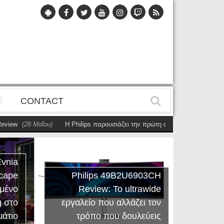
CONTACT
8 Μαΐου)
Η Philips παρουσιάζει την πρώτη αυτόνομη dual-sided οθόνη
(2
vnia
cape
Philips 49B2U6903CH
μένο
Review: Το ultrawide
Η Creat
 στο
εργαλείο που αλλάζει τον
Sound
άτιο
τρόπο που δουλεύεις