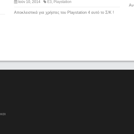
Ιούν 10, 2014
E3
,
Playstation
Αν
Αποκλειστικά για χρήστες του Playstation 4 αυτό το Σ/Κ !
και