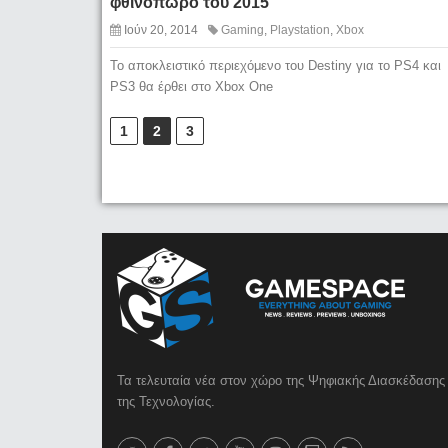
φθινόπωρο του 2015
Ιούν 20, 2014
Gaming
,
Playstation
,
Xbox
To αποκλειστικό περιεχόμενο του Destiny για το PS4 και
PS3 θα έρθει στο Xbox One
1
2
3
Τα τελευταία νέα στον χώρο της Ψηφιακής Διασκέδασης 
της Τεχνολογίας.