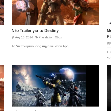
Νέο Trailer για το Destiny
Μό
Pl
Αυγ 16, 2014
Playstation
,
Xbox
ίς…
Το ‘πεπρωμένο’ σας πηγαίνει στον Άρη!
Συ
κα