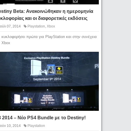
estiny Beta: Ανακοινώθηκαν η ημερομηνία
κλοφορίας και οι διαφορετικές εκδόσεις
Ιούλ 07, 2014
Playstation
,
Xbox
 κυκλοφορήσει πρώτα για PlayStation και στην συνέχεια
α Xbox
 2014 – Νέο PS4 Bundle με το Destiny!
Ιούν 10, 2014
Playstation