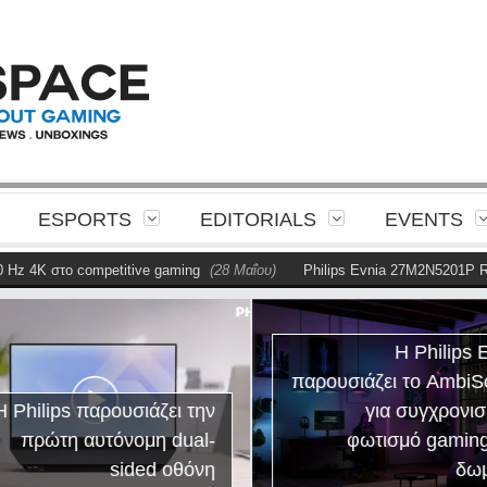
ESPORTS
EDITORIALS
EVENTS
ο competitive gaming
(28 Μαΐου)
Philips Evnia 27M2N5201P Review
(2
Η Philips E
παρουσιάζει το AmbiS
 Philips παρουσιάζει την
για συγχρονισ
πρώτη αυτόνομη dual-
φωτισμό gaming
sided οθόνη
δωμ