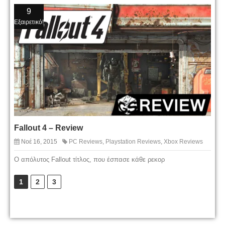
9
Εξαιρετικό!
Fallout 4 – Review
Νοέ 16, 2015
PC Reviews
,
Playstation Reviews
,
Xbox Reviews
Ο απόλυτος Fallout τίτλος, που έσπασε κάθε ρεκορ
1
2
3