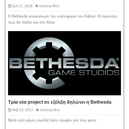
Σεπ 27, 2018
Gaming Misc
Η Bethesda ανακοίνωσε την κυκλοφορία του Fallout 76 λέγοντας
πως θα παίζει και στο Xbox
Τρία νέα project σε εξέλιξη δηλώνει η Bethesda
Φεβ 23, 2017
Gaming Misc
Μετά από μήνες σιωπής λίγη «τροφή» για τους φανς