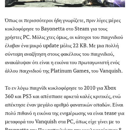
Όπως οι περισσότεροι ήδη γνωρίζετε, πριν λίγες μέρες
κυκλοφόρησε το Bayonetta στο Steam για τους
χρήστες PC. Μόλις χτες όμως, οι κάτοχοι του παιχνιδιού
έλαβαν ένα μικρό update μόλις 22 KB. Με μια πολλή
σύντομη αναζήτηση στους φακέλους του παιχνιδιού,
ανακάλυψαν ότι είναι η εικόνα του πρωταγωνιστή ενός
άλλου παιχνιδιού της Platinum Games, του Vanquish.
Το εν λόγω παιχνίδι κυκλοφόρησε το 2010 για Xbox
360 και PS3 και απέσπασε αρκετά καλές κριτικές, ενώ
απέκτησε έναν μεγάλο αριθμό φανατικών οπαδών. Είναι
πολύ πιθανό η εικόνα της ενημέρωσης να είναι tease για
μεταφορά του Vanquish στα PC, όπως είχε γίνει με το
Bayonetta την Πρωταπριλιά με την κυκλοφορία μιας 8-