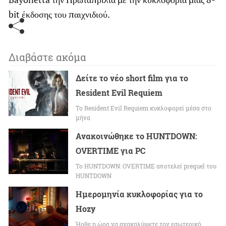
bit έκδοσης του παιχνιδιού.
Διαβάστε ακόμα
Δείτε το νέο short film για το
Resident Evil Requiem
To Resident Evil Requiem κυκλοφορεί μέσα στο
μήνα
Ανακοινώθηκε το HUNTDOWN:
OVERTIME για PC
Το HUNTDOWN: OVERTIME αποτελεί prequel του
HUNTDOWN
Ημερομηνία κυκλοφορίας για το
Hozy
Ήρθε η ώρα να ανακαλύψετε τον εσωτερικό