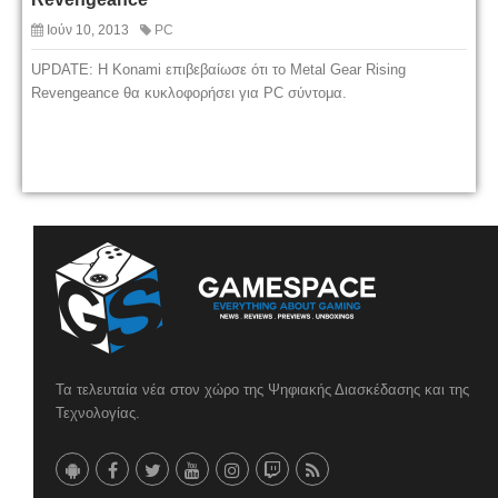
Ιούν 10, 2013
PC
UPDATE: Η Konami επιβεβαίωσε ότι το Metal Gear Rising
Revengeance θα κυκλοφορήσει για PC σύντομα.
Τα τελευταία νέα στον χώρο της Ψηφιακής Διασκέδασης και της
Τεχνολογίας.