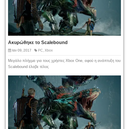
Ακυρώθηκε το Scalebound
Ιαν 09, 2017
PC
,
Xbox
Μεγάλο πλήγμα για τους χρήστες Xbox One, αφού η ανάπτυξη του
Scalebound έλαβε τέλος