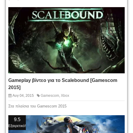
Gameplay βίντεο για το Scalebound [Gamescom
2015]
Αυγ 04, 2015
Gamescom
,
Xbox
Στα πλαίσια του Gamescom 2015
9.5
Εξαιρετικό!