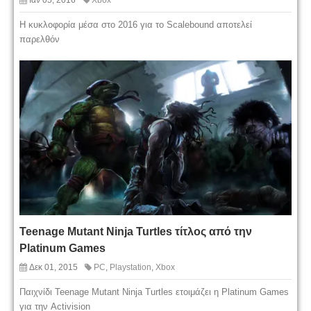
Ιαν 05, 2016
Xbox
Η κυκλοφορία μέσα στο 2016 για το Scalebound αποτελεί
παρελθόν
Teenage Mutant Ninja Turtles τίτλος από την
Platinum Games
Δεκ 01, 2015
PC
,
Playstation
,
Xbox
Παιχνίδι Teenage Mutant Ninja Turtles ετοιμάζει η Platinum Games
για την Activision