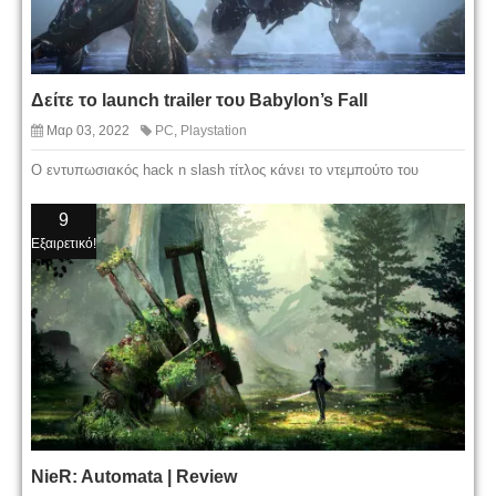
Δείτε το launch trailer του Babylon’s Fall
Μαρ 03, 2022
PC
,
Playstation
Ο εντυπωσιακός hack n slash τίτλος κάνει το ντεμπούτο του
9
Εξαιρετικό!
NieR: Automata | Review