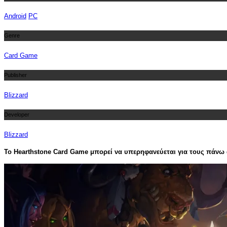
Android
PC
Genre
Card Game
Publisher
Blizzard
Developer
Blizzard
Το Hearthstone Card Game μπορεί να υπερηφανεύεται για τους πάνω 