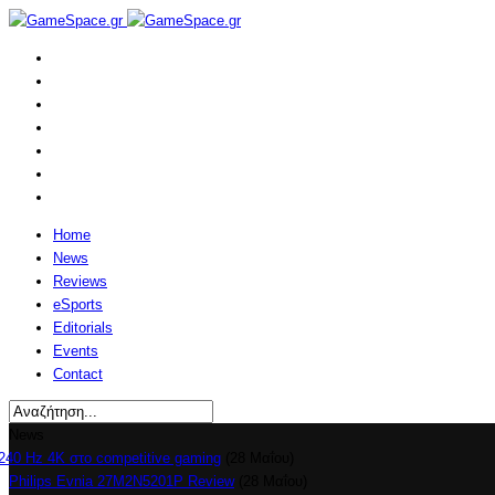
Home
News
Reviews
eSports
Editorials
Events
Contact
News
το competitive gaming
(28 Μαΐου)
Philips Evnia 27M2N5201P Review
(28 Μαΐου)