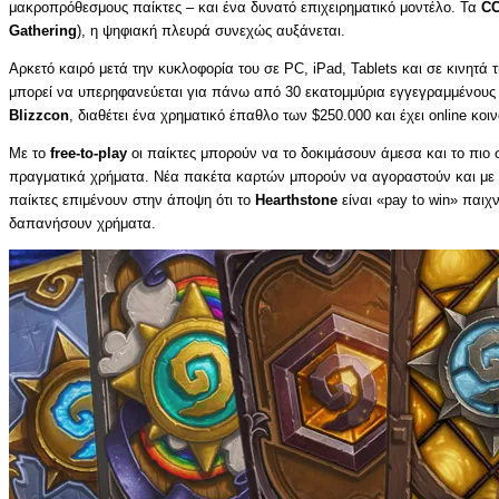
μακροπρόθεσμους παίκτες – και ένα δυνατό επιχειρηματικό μοντέλο. Τα
C
Gathering
), η ψηφιακή πλευρά συνεχώς αυξάνεται.
Αρκετό καιρό μετά την κυκλοφορία του σε PC, iPad, Tablets και σε κινητά
μπορεί να υπερηφανεύεται για πάνω από 30 εκατομμύρια εγγεγραμμένους π
Blizzcon
, διαθέτει ένα χρηματικό έπαθλο των $250.000 και έχει online κ
Με το
free-to-play
οι παίκτες μπορούν να το δοκιμάσουν άμεσα και το πι
πραγματικά χρήματα. Νέα πακέτα καρτών μπορούν να αγοραστούν και με i
παίκτες επιμένουν στην άποψη ότι το
Hearthstone
είναι «pay to win» παιχ
δαπανήσουν χρήματα.