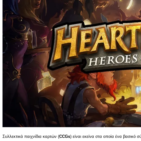
Συλλεκτικά παιχνίδια καρτών (
CCGs
) είναι εκείνα στα οποία ένα βασικό 