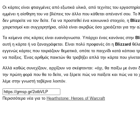
Οι κάρτες είναι φτιαγμένες από εξωτικά υλικά, από τεχνίτες του εργαστηρί
εμμένει η αίσθηση του να βλέπεις τον άλλο που κάθεται απέναντί σου. Το
δεν μπορείτε να τoν δείτε. Για να προστεθεί ένα κοινωνικό στοιχείο, η
Bliz
χαιρετισμοί και συγχαρητήρια, αλλά είναι ακριβώς όσο χρειάζεται για την 
Τα κείμενα στις κάρτες είναι ευανάγνωστα. Υπάρχει ένας κανόνας στην
Bl
αυτή η κάρτα ή να ξαναγράφεται. Είναι πολύ προφανές ότι η
Blizzard
θέλε
εγγενώς κάρτες που ταιριάζουν θεματικά, οπότε το παιχνίδι κατά κάποιο τ
να παίξεις. Ένας αριθμός παικτών θα τραβήξει απλά την κάρτα που γίνεται
Αλλά καθώς συνεχίζουν, αρχίζουν να σκέφτονται: «όχι, θα παίξω με έναν δια
την πρώτη φορά που θα το δείτε, να ξέρετε πώς να παίξετε και πώς να το 
λέμε στην γνωστή ταβέρνα λοιπόν.
Περισσότερα νέα για το
Hearthstone: Heroes of Warcraft