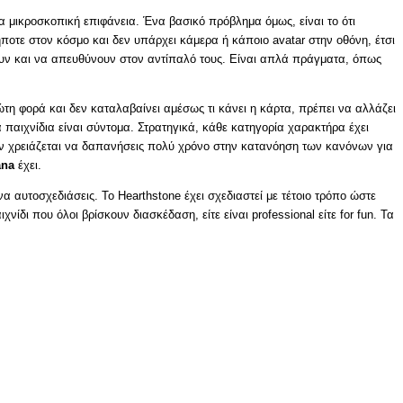
ια μικροσκοπική επιφάνεια. Ένα βασικό πρόβλημα όμως, είναι το ότι
ήποτε στον κόσμο και δεν υπάρχει κάμερα ή κάποιο avatar στην οθόνη, έτσι
ουν και να απευθύνουν στον αντίπαλό τους. Είναι απλά πράγματα, όπως
ρώτη φορά και δεν καταλαβαίνει αμέσως τι κάνει η κάρτα, πρέπει να αλλάζει
τα παιχνίδια είναι σύντομα. Στρατηγικά, κάθε κατηγορία χαρακτήρα έχει
 δεν χρειάζεται να δαπανήσεις πολύ χρόνο στην κατανόηση των κανόνων για
na
έχει.
να αυτοσχεδιάσεις. Το Hearthstone έχει σχεδιαστεί με τέτοιο τρόπο ώστε
χνίδι που όλοι βρίσκουν διασκέδαση, είτε είναι professional είτε for fun. Τα