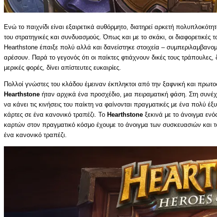
Ενώ το παιχνίδι είναι εξαιρετικά αυθόρμητο, διατηρεί αρκετή πολυπλοκότη
του στρατηγικές και συνδυασμούς. Όπως και με το σκάκι, οι διαφορετικές τ
Hearthstone έπαιξε πολύ αλλά και δανείστηκε στοιχεία – συμπεριλαμβανομέ
αρέσουν. Παρά το γεγονός ότι οι παίκτες φτιάχνουν δικές τους τράπουλες, 
μερικές φορές, δίνει απίστευτες ευκαιρίες.
Πολλοί γνώστες του κλάδου έμειναν έκπληκτοι από την ξαφνική και πρωτο
Hearthstone
ήταν αρχικά ένα προσχέδιο, μια πειραματική φάση. Στη συνέ
να κάνει τις κινήσεις του παίκτη να φαίνονται πραγματικές με ένα πολύ έ
κάρτες σε ένα κανονικό τραπέζι. Το
Hearthstone
ξεκινά με το άνοιγμα ενός
καρτών στον πραγματικό κόσμο έχουμε το άνοιγμα των συσκευασιών και το 
ένα κανονικό τραπέζι.