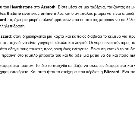
ου του
Hearthstone
στο
Azeroth
. Είστε μέσα σε μια ταβέρνα, παίζοντας σε μ
Hearthstone
είναι ένας
online
τίτλος και ο αντίπαλος μπορεί να είναι οπουδ
zard
παρέχει μια μικρή επιλογή φράσεων που οι παίκτες μπορούν να επιλέξ
αλληλεπίδραση.
izzard
: όταν δημιουργείται μια κάρτα και κάποιος διαβάζει το κείμενο για π
ι το παιχνίδι να είναι γρήγορο, εύκολο και λογικό. Οι γύροι είναι σύντομοι, 
ρόπο οδηγεί τους παίκτες προς ορισμένες ενέργειες. Είναι σημαντικό το ότι
 πράσινη στο ταμπλό μπροστά του και θα ρίξει μια ματιά να δει και πόσο
ma
φορετικό τρόπο». Το ίδιο το παιχνίδι σε βάζει να σκεφτείς διαφορετικά και 
χρησιμοποιήσετε. Και αυτό ήταν το στοίχημα που κέρδισε η
Blizzard
. Ένα παι