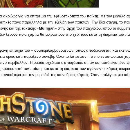
τα ακριβώς για να επιτρέψει την εφευρετικότητα του παίκτη. Με τον μεγάλο 
ακτικές πάνε παράλληλα με την εξέλιξη των παικτών. Την ίδια στιγμή, το παι
νης και της τακτικής «
Mulligan
» στην αρχή του παιχνιδιού, όπου οι συμμετ
δεν ξέρουν ποια χαρτιά θα μοιραστούν στο χέρι τους κατά τη διάρκεια του παι
φανή επιτυχία του – συμπεριλαμβανομένων, όπως αποδεικνύεται, και εκείνω
χεια όμως κάτι παράξενο συνέβη. Όλοι το λάτρεψαν. Το πιο εντυπωσιακό χαρ
ξυπνο περιβάλλον. Η ομάδα σχεδίασης αποφάσισε ότι αν και αυτό είναι ένα 
 κουτιού από τον παίκτη, και κατά τη διάρκεια των αγώνων οι κάρτες αιωρούν
ανακάτεμα και την μυρωδιά της καινούριας κάρτας. Όταν επιλέγετε μια κάρ