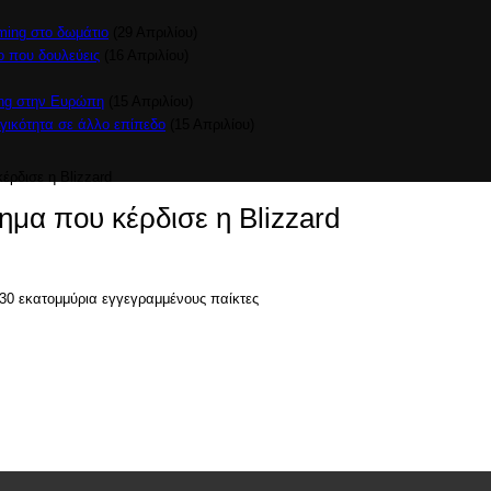
ming στο δωμάτιο
(29 Απριλίου)
ο που δουλεύεις
(16 Απριλίου)
ing στην Ευρώπη
(15 Απριλίου)
γικότητα σε άλλο επίπεδο
(15 Απριλίου)
έρδισε η Blizzard
ημα που κέρδισε η Blizzard
30 εκατομμύρια εγγεγραμμένους παίκτες