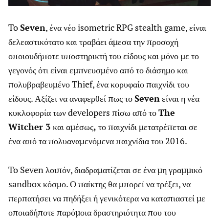
To
Seven
, ένα νέο isometric RPG stealth game, είναι
δελεαστικότατο και τραβάει άμεσα την προσοχή
οποιουδήποτε υποστηρικτή του είδους και μόνο με το
γεγονός ότι είναι εμπνευσμένο από το διάσημο και
πολυβραβευμένο Thief, ένα κορυφαίο παιχνίδι του
είδους. Αξίζει να αναφερθεί πως το
Seven
είναι η νέα
κυκλοφορία των developers πίσω από το
The
Witcher 3
και αμέσως
,
το παιχνίδι μετατρέπεται σε
ένα από τα πολυαναμενόμενα παιχνίδια του 2016.
To Seven λοιπόν, διαδραματίζεται σε ένα μη γραμμικό
sandbox κόσμο. Ο παίκτης θα μπορεί να τρέξει, να
περπατήσει να πηδήξει ή γενικότερα να καταπιαστεί με
οποιαδήποτε παρόμοια δραστηριότητα που του