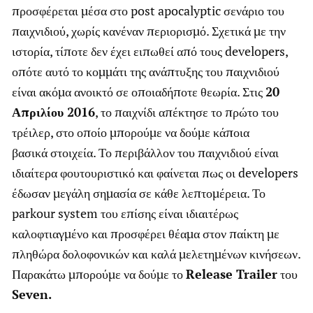
προσφέρεται μέσα στο post apocalyptic σενάριο του
παιχνιδιού, χωρίς κανέναν περιορισμό. Σχετικά με την
ιστορία, τίποτε δεν έχει ειπωθεί από τους developers,
οπότε αυτό το κομμάτι της ανάπτυξης του παιχνιδιού
είναι ακόμα ανοικτό σε οποιαδήποτε θεωρία. Στις
20
Απριλίου 2016
, το παιχνίδι απέκτησε το πρώτο του
τρέιλερ, στο οποίο μπορούμε να δούμε κάποια
βασικά στοιχεία. Το περιβάλλον του παιχνιδιού είναι
ιδιαίτερα φουτουριστικό και φαίνεται πως οι developers
έδωσαν μεγάλη σημασία σε κάθε λεπτομέρεια. Το
parkour system του επίσης είναι ιδιαιτέρως
καλοφτιαγμένο και προσφέρει θέαμα στον παίκτη με
πληθώρα δολοφονικών και καλά μελετημένων κινήσεων.
Παρακάτω μπορούμε να δούμε το
Release Trailer
του
Seven.