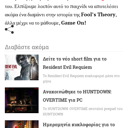
του. Ελπίζουμε λοιπόν αυτό το παιχνίδι να αποτελέσει
ακόμα ένα διαμάντι στην ιστορία της
Fool’s Theory
,
άλλα μέχρι να το μάθουμε,
Game On!
Διαβάστε ακόμα
Δείτε το νέο short film για το
Resident Evil Requiem
To Resident Evil Requiem κυκλοφορεί μέσα στο
μήνα
Ανακοινώθηκε το HUNTDOWN:
OVERTIME για PC
Το HUNTDOWN: OVERTIME αποτελεί prequel του
HUNTDOWN
Ημερομηνία κυκλοφορίας για το