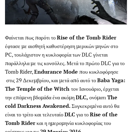
Φαίνεται πως παρότι το
Rise of the Tomb Rider
έφτασε με αισθητή καθυστέρηση μερικών μηνών στο
PC, τουλάχιστον η κυκλοφορία των DLC γίνεται
παράλληλα με τις κονσόλες. Μετά το πρώτο DLC για το
Tomb Rider,
Endurance Mode
που κυκλοφόρησε
στις 29 Δεκεμβρίου, και μετά από αυτό το
Baba Yaga:
The Temple of the Witch
τον Ιανουάριο, έρχεται
την επόμενη βδομάδα ένα ακόμη
DLC,
ονόματι
The
cold Darkness Awakened.
Συγκεκριμένα αυτό θα
είναι το τρίτο και τελευταίο
DLC
για το
Rise of the
Tomb Rider
και η ημερομηνία κυκλοφορίας του
ορίστηκε για τις
29 Μαρτίου 2016.