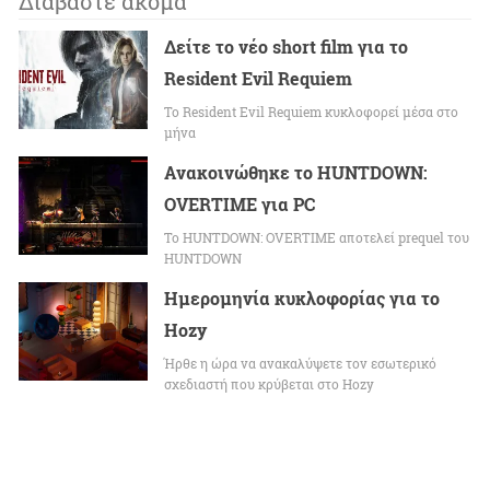
Διαβάστε ακόμα
Δείτε το νέο short film για το
Resident Evil Requiem
To Resident Evil Requiem κυκλοφορεί μέσα στο
μήνα
Ανακοινώθηκε το HUNTDOWN:
OVERTIME για PC
Το HUNTDOWN: OVERTIME αποτελεί prequel του
HUNTDOWN
Ημερομηνία κυκλοφορίας για το
Hozy
Ήρθε η ώρα να ανακαλύψετε τον εσωτερικό
σχεδιαστή που κρύβεται στο Hozy