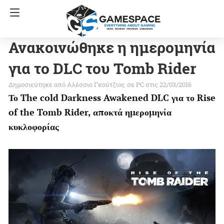
Ανακοινώθηκε η ημερομηνία
για το DLC του Tomb Rider
Αλέσσιο Γκούτζιος
σε
PC
στις 22/03/2016
Το The cold Darkness Awakened DLC για το Rise
of the Tomb Rider, αποκτά ημερομηνία
κυκλοφορίας