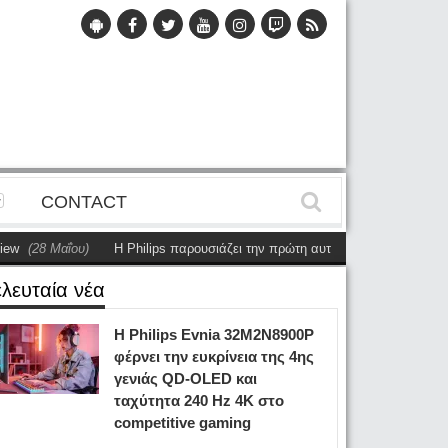
CONTACT
ου)
Η Philips παρουσιάζει την πρώτη αυτόνομη dual-sided οθόνη
(28 Μαΐ
ελευταία νέα
Η Philips Evnia 32M2N8900P
φέρνει την ευκρίνεια της 4ης
γενιάς QD-OLED και
ταχύτητα 240 Hz 4K στο
competitive gaming