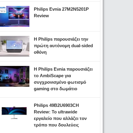
Philips Evnia 27M2N5201P
Review
Η Philips παρουσιάζει την
πρώτη αυτόνομη dual-sided
οθόνη
Η Philips Evnia παρουσιάζει
το AmbiScape για
συγχρονισμένο φωτισμό
gaming στο δωμάτιο
Philips 49B2U6903CH
Review: Το ultrawide
εργαλείο που αλλάζει τον
τρόπο που δουλεύεις