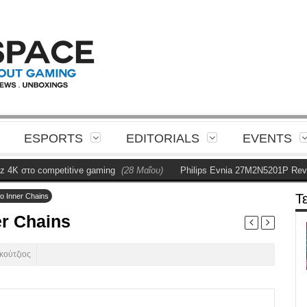
ESPORTS
EDITORIALS
EVENTS
petitive gaming
(28 Μαΐου)
Philips Evnia 27M2N5201P Review
(28 Μαΐ
Τ
το Inner Chains
er Chains
κούτζιος