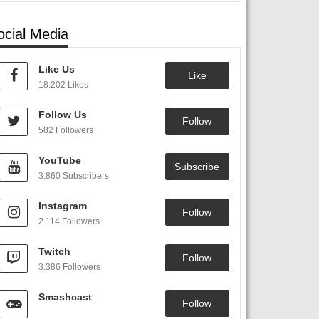
ocial Media
Like Us
Like
18.202 Likes
Follow Us
Follow
582 Followers
YouTube
Subscribe
3.860 Subscribers
Instagram
Follow
2.114 Followers
Twitch
Follow
3.386 Followers
Smashcast
Follow