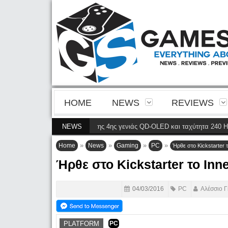
HOME
NEWS
REVIEWS
ρνει την ευκρίνεια της 4ης γενιάς QD-OLED και ταχύτητα 240 Hz 4K στο com
NEWS
»
»
»
»
Home
News
Gaming
PC
Ήρθε στο Kickstarter 
Ήρθε στο Kickstarter το Inn
04/03/2016
PC
Αλέσσιο Γ
PLATFORM
PC