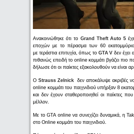
Ανακοινώθηκε ότι το
Grand Theft Auto 5
έχε
εποχών με το πέρασμα των 60 εκατομμύρια α
με τεράστια επιτυχία, όπως το
GTA V
δεν έχει
πιθανώς επειδή το online κομμάτι βγάζει πιο π
δήλωσε ότι οι παίκτες εξακολουθούν να είναι α
O
Strauss Zelnick
δεν αποκάλυψε ακριβές νο
online κομμάτι του παιχνιδιού υπήρξαν 8 εκατο
και δεν έχουν σταθεροποιηθεί οι παίκτες πο
μέλλον.
Με το GTA online να συνεχίζει δυναμικά, η T
στο Online κομμάτι του παιχνιδιού.