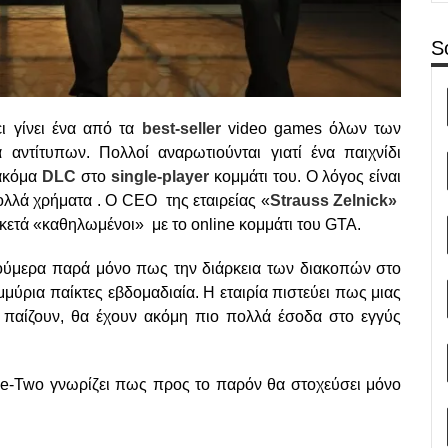
S
ι γίνει ένα από τα
best-seller
video games όλων των
ντίτυπων. Πολλοί αναρωτιούνται γιατί ένα παιχνίδι
 ακόμα
DLC
στο
single-player
κομμάτι του. Ο λόγος είναι
ολλά χρήματα . Ο CEO της εταιρείας «
Strauss Zelnick»
ρκετά «καθηλωμένοι» με το online κομμάτι του GTA.
ύμερα παρά μόνο πως την διάρκεια των διακοπών στο
μμύρια παίκτες εβδομαδιαία. Η εταιρία πιστεύει πως μιας
υ παίζουν, θα έχουν ακόμη πιο πολλά έσοδα στο εγγύς
ake-Two γνωρίζει πως προς το παρόν θα στοχεύσει μόνο