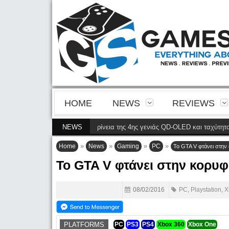
HOME
NEWS
REVIEWS
32M2N8900P φέρνει την ευκρίνεια της 4ης γενιάς QD-OLED και ταχύτητα 240 
NEWS
»
»
»
»
Home
News
Gaming
PC
Το GTA V φτάνει στην
Το GTA V φτάνει στην κορυ
08/02/2016
PC
,
Playstation
,
X
PLATFORMS
PC
PS3
PS4
Xbox 360
Xbox One