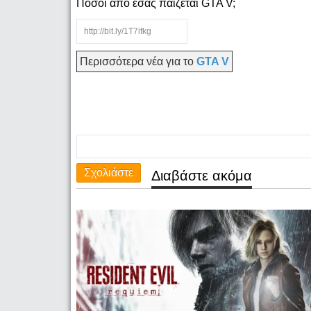
Πόσοι από εσάς παίζεται GTA V;
Περισσότερα νέα για το
GTA V
Σχολιάστε
Διαβάστε ακόμα