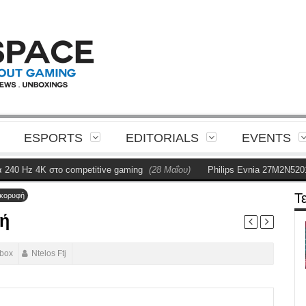
ESPORTS
EDITORIALS
EVENTS
Hz 4K στο competitive gaming
(28 Μαΐου)
Philips Evnia 27M2N5201P Re
Τ
 κορυφή
φή
box
Ntelos Ftj