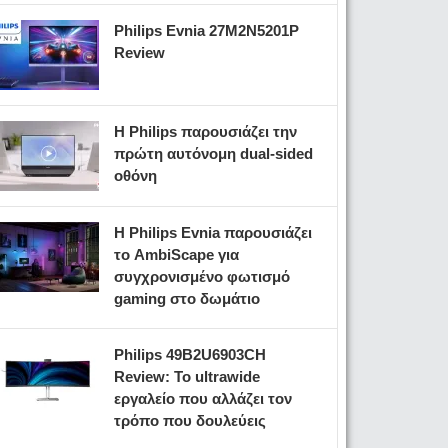
Philips Evnia 27M2N5201P
Review
Η Philips παρουσιάζει την
πρώτη αυτόνομη dual-sided
οθόνη
Η Philips Evnia παρουσιάζει
το AmbiScape για
συγχρονισμένο φωτισμό
gaming στο δωμάτιο
Philips 49B2U6903CH
Review: Το ultrawide
εργαλείο που αλλάζει τον
τρόπο που δουλεύεις