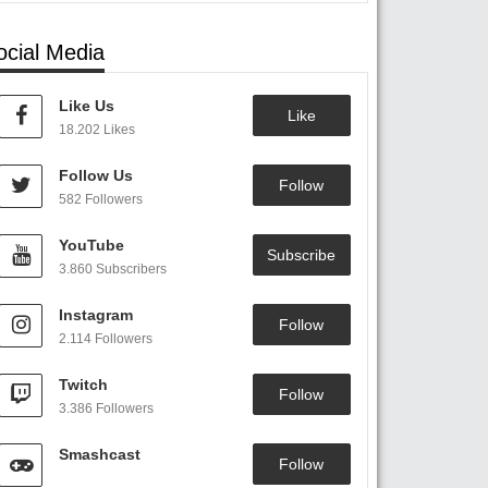
ocial Media
Like Us
Like
18.202 Likes
Follow Us
Follow
582 Followers
YouTube
Subscribe
3.860 Subscribers
Instagram
Follow
2.114 Followers
Twitch
Follow
3.386 Followers
Smashcast
Follow