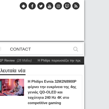
CONTACT
view
(28 Μαΐου)
Η Philips παρουσιάζει την πρώτη αυτόνομη dual-sided ο
ελευταία νέα
Η Philips Evnia 32M2N8900P
φέρνει την ευκρίνεια της 4ης
γενιάς QD-OLED και
ταχύτητα 240 Hz 4K στο
competitive gaming