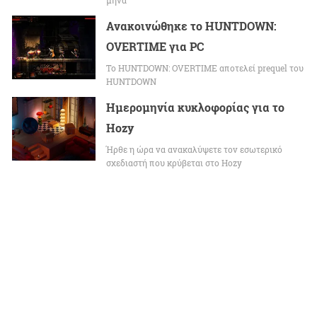
μήνα
Ανακοινώθηκε το HUNTDOWN:
OVERTIME για PC
Το HUNTDOWN: OVERTIME αποτελεί prequel του
HUNTDOWN
Ημερομηνία κυκλοφορίας για το
Hozy
Ήρθε η ώρα να ανακαλύψετε τον εσωτερικό
σχεδιαστή που κρύβεται στο Hozy