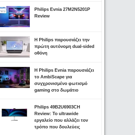
Philips Evnia 27M2N5201P
Review
Η Philips παρουσιάζει την
πρώτη αυτόνομη dual-sided
οθόνη
Η Philips Evnia παρουσιάζει
το AmbiScape για
συγχρονισμένο φωτισμό
gaming στο δωμάτιο
Philips 49B2U6903CH
Review: Το ultrawide
εργαλείο που αλλάζει τον
τρόπο που δουλεύεις