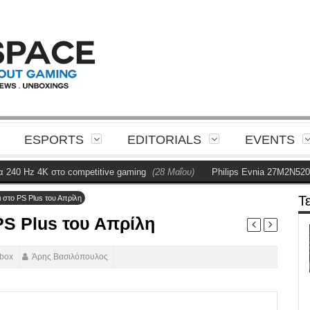
ESPORTS
EDITORIALS
EVENTS
Hz 4K στο competitive gaming
(28 Μαΐου)
Philips Evnia 27M2N5201P Re
Τ
ι στο PS Plus του Απρίλη
PS Plus του Απρίλη
box
Άρης Βασιλόπουλος