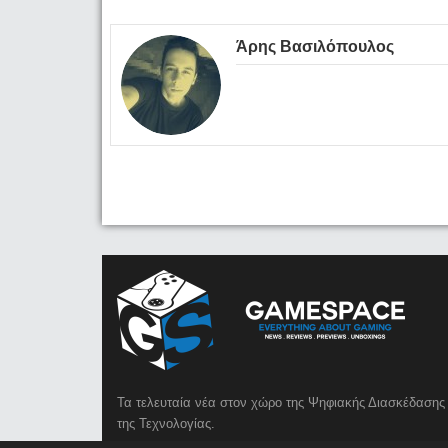
Άρης Βασιλόπουλος
Τα τελευταία νέα στον χώρο της Ψηφιακής Διασκέδασης 
της Τεχνολογίας.