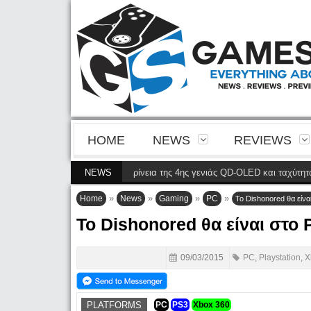
HOME
NEWS
REVIEWS
32M2N8900P φέρνει την ευκρίνεια της 4ης γενιάς QD-OLED και ταχύτητα 240 
NEWS
»
»
»
»
Home
News
Gaming
PC
Το Dishonored θα είνα
Το Dishonored θα είναι στο 
09/03/2015
PC
,
Playstation
,
X
PLATFORMS
PC
PS3
Xbox 360