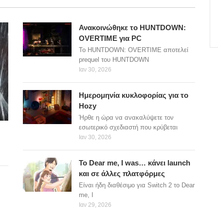
Ανακοινώθηκε το HUNTDOWN:
OVERTIME για PC
Το HUNTDOWN: OVERTIME αποτελεί
prequel του HUNTDOWN
Ιαν 30, 2026
Ημερομηνία κυκλοφορίας για το
Hozy
Ήρθε η ώρα να ανακαλύψετε τον
εσωτερικό σχεδιαστή που κρύβεται
Ιαν 30, 2026
Το Dear me, I was… κάνει launch
και σε άλλες πλατφόρμες
Είναι ήδη διαθέσιμο για Switch 2 το Dear
me, I
Ιαν 29, 2026