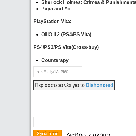
Sherlock Holmes: Crimes & Punishment
Papa and Yo
PlayStation Vita:
OlliOlli 2 (PS4/PS Vita)
PS4/PS3/PS Vita(Cross-buy)
Counterspy
Περισσότερα νέα για το
Dishonored
Σχολιάστε
Διαβάστε ακόμα