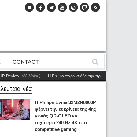
CONTACT
view
(28 Μαΐου)
Η Philips παρουσιάζει την πρώτη αυτόνομη dual-sided 
ελευταία νέα
Η Philips Evnia 32M2N8900P
φέρνει την ευκρίνεια της 4ης
γενιάς QD-OLED και
ταχύτητα 240 Hz 4K στο
competitive gaming