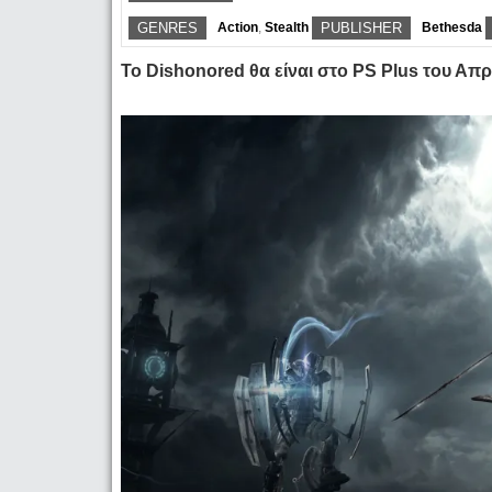
GENRES
Action
,
Stealth
PUBLISHER
Bethesda
Το Dishonored θα είναι στο PS Plus του Απ