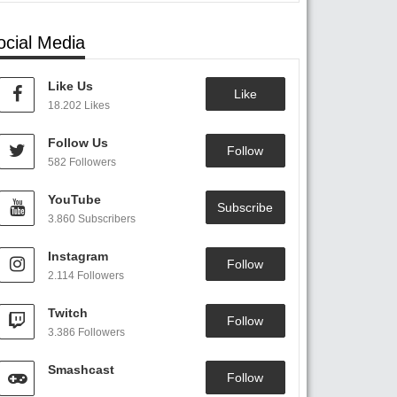
ocial Media
Like Us
Like
18.202 Likes
Follow Us
Follow
582 Followers
YouTube
Subscribe
3.860 Subscribers
Instagram
Follow
2.114 Followers
Twitch
Follow
3.386 Followers
Smashcast
Follow