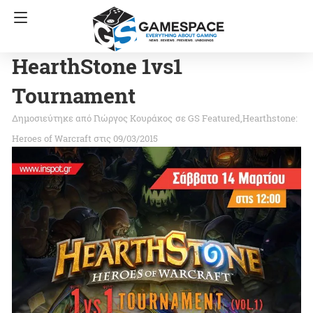
HearthStone 1vs1
Tournament
Γιώργος Κουράκος
σε
GS Featured
Hearthstone:
Heroes of Warcraft
στις 09/03/2015