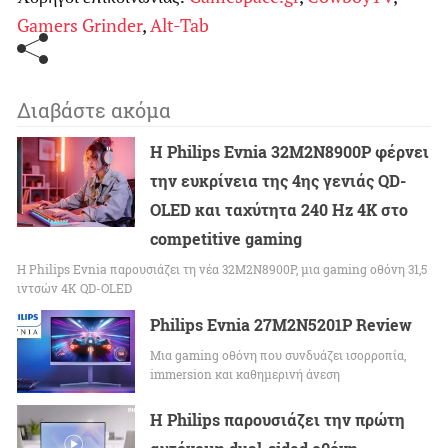
Gamers Grinder
,
Alt-Tab
Διαβάστε ακόμα
Η Philips Evnia 32M2N8900P φέρνει
την ευκρίνεια της 4ης γενιάς QD-
OLED και ταχύτητα 240 Hz 4K στο
competitive gaming
Η Philips Evnia παρουσιάζει τη νέα 32M2N8900P, μια gaming οθόνη 31,5
ιντσών 4K QD-OLED
Philips Evnia 27M2N5201P Review
Μια gaming οθόνη που συνδυάζει ισορροπία,
immersion και καθημερινή άνεση
Η Philips παρουσιάζει την πρώτη