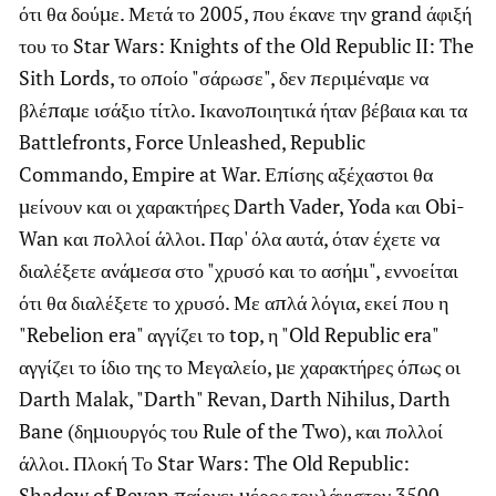
ότι θα δούμε. Μετά το 2005, που έκανε την grand άφιξή
του το Star Wars: Knights of the Old Republic II: The
Sith Lords, το οποίο "σάρωσε", δεν περιμέναμε να
βλέπαμε ισάξιο τίτλο. Ικανοποιητικά ήταν βέβαια και τα
Battlefronts, Force Unleashed, Republic
Commando, Empire at War. Επίσης αξέχαστοι θα
μείνουν και οι χαρακτήρες Darth Vader, Yoda και Obi-
Wan και πολλοί άλλοι. Παρ' όλα αυτά, όταν έχετε να
διαλέξετε ανάμεσα στο "χρυσό και το ασήμι", εννοείται
ότι θα διαλέξετε το χρυσό. Με απλά λόγια, εκεί που η
"Rebelion era" αγγίζει το top, η "Old Republic era"
αγγίζει το ίδιο της το Μεγαλείο, με χαρακτήρες όπως οι
Darth Malak, "Darth" Revan, Darth Nihilus, Darth
Bane (δημιουργός του Rule of the Two), και πολλοί
άλλοι. Πλοκή Το Star Wars: The Old Republic:
Shadow of Revan παίρνει μέρος τουλάχιστον 3500