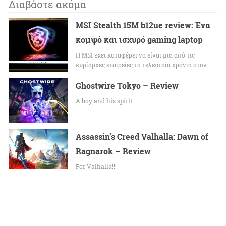
Διαβάστε ακόμα
MSI Stealth 15M b12ue review: Ένα
κομψό και ισχυρό gaming laptop
Η MSI έχει καταφέρει να είναι μια από τις
κυρίαρχες εταιρείες τα τελευταία χρόνια στον…
Ghostwire Tokyo – Review
A boy and his spirit
Assassin’s Creed Valhalla: Dawn of
Ragnarok – Review
For Valhalla!!!