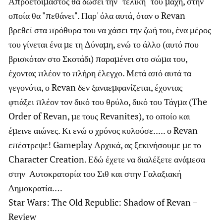
Απροετοίμαστος θα δώσει την "τελική" του μάχη, στην
οποία θα "πεθάνει". Παρ' όλα αυτά, όταν ο Revan
βρεθεί στα πρόθυρα του να χάσει την ζωή του, ένα μέρος
του γίνεται ένα με τη Δύναμη, ενώ το άλλο (αυτό που
βρισκόταν στο Σκοτάδι) παραμένει στο σώμα του,
έχοντας πλέον το πλήρη έλεγχο. Μετά από αυτά τα
γεγονότα, ο Revan δεν ξαναεμφανίζεται, έχοντας
φτιάξει πλέον τον δικό του θρύλο, δικό του Τάγμα (The
Order of Revan, με τους Revanites), το οποίο και
έμεινε αιώνες. Κι ενώ ο χρόνος κυλούσε..... ο Revan
επέστρεψε! Gameplay Αρχικά, ας ξεκινήσουμε με το
Character Creation. Εδώ έχετε να διαλέξετε ανάμεσα
στην Αυτοκρατορία του Σιθ και στην Γαλαξιακή
Δημοκρατία.…
Star Wars: The Old Republic: Shadow of Revan –
Review