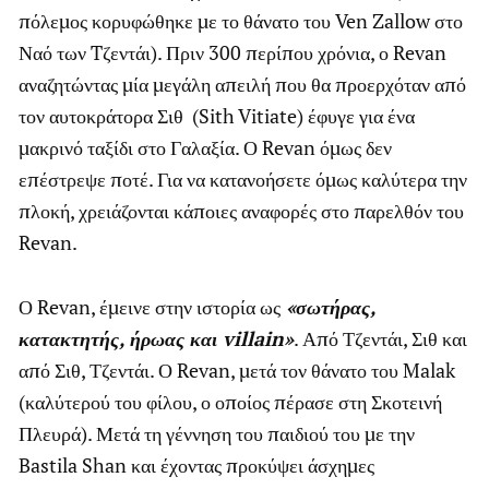
πόλεμος κορυφώθηκε με το θάνατο του Ven Zallow στο
Ναό των Tζεντάι). Πριν 300 περίπου χρόνια, ο Revan
αναζητώντας μία μεγάλη απειλή που θα προερχόταν από
τον αυτοκράτορα Σιθ (Sith Vitiate) έφυγε για ένα
μακρινό ταξίδι στο Γαλαξία. Ο Revan όμως δεν
επέστρεψε ποτέ. Για να κατανοήσετε όμως καλύτερα την
πλοκή, χρειάζονται κάποιες αναφορές στο παρελθόν του
Revan.
Ο Revan, έμεινε στην ιστορία ως
«σωτήρας,
κατακτητής, ήρωας και villain»
. Από Τζεντάι, Σιθ και
από Σιθ, Τζεντάι. Ο Revan, μετά τον θάνατο του Malak
(καλύτερού του φίλου, ο οποίος πέρασε στη Σκοτεινή
Πλευρά). Μετά τη γέννηση του παιδιού του με την
Bastila Shan και έχοντας προκύψει άσχημες