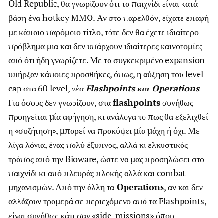
Old Republic, θα γνωρίζουν ότι το παιχνίδι είναι κατά
βάση ένα hotkey MMO. Αν στο παρελθόν, είχατε επαφή
με κάποιο παρόμοιο τίτλο, τότε δεν θα έχετε ιδιαίτερο
πρόβλημα μια και δεν υπάρχουν ιδιαίτερες καινοτομίες
από ότι ήδη γνωρίζετε. Με το συγκεκριμένο expansion
υπήρξαν κάποιες προσθήκες, όπως, η αύξηση του level
cap στα 60 level, νέα
Flashpoints και Operations
.
Για όσους δεν γνωρίζουν, στα
flashpoints
συνήθως
προηγείται μία αφήγηση, κι ανάλογα το πως θα εξελιχθεί
η «συζήτηση», μπορεί να προκύψει μία μάχη ή όχι. Με
λίγα λόγια, ένας πολύ έξυπνος, αλλά κι ελκυστικός
τρόπος από την Bioware, ώστε να μας προσηλώσει στο
παιχνίδι κι από πλευράς πλοκής αλλά και combat
μηχανισμών. Από την άλλη τα
Operations
, αν και δεν
αλλάζουν τρομερά σε περιεχόμενο από τα Flashpoints,
είναι συνήθως κάτι σαν «side-missions» όπου