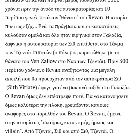
χρόνια πριν την άνοδο της αυτοκρατορίας και 10
περίπου γενιές μετά τον "θάνατο" του Revan. Η ιστορία
πάει ως εξής... Ενώ τα πράγματα και οι καταστάσεις
κυλούσαν ομαλά και όλα ήταν ειρηνικά στον Γαλαξία,
ξαφνικά η αυτοκρατορία των Σιθ επιτίθεται στο Τάγμα
των Τζεντάι Ιπποτών (ο πόλεμος κορυφώθηκε με το
θάνατο του Ven Zallow στο Ναό των Tζεντάι). Πριν 300
περίπου χρόνια, ο Revan αναζητώντας μία μεγάλη
απειλή που θα προερχόταν από τον αυτοκράτορα Σιθ
(Sith Vitiate) έφυγε για ένα μακρινό ταξίδι στο Γαλαξία.
Ο Revan όμως δεν επέστρεψε ποτέ. Για να κατανοήσετε
όμως καλύτερα την πλοκή, χρειάζονται κάποιες
αναφορές στο παρελθόν του Revan. Ο Revan, έμεινε
στην ιστορία ως "σωτήρας, κατακτητής, ήρωας και
villain". Από Τζεντάι, Σιθ και από Σιθ, Τζεντάι. Ο