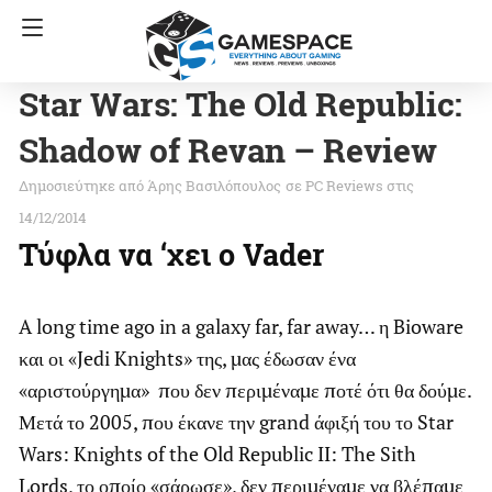
Star Wars: The Old Republic:
Shadow of Revan – Review
Άρης Βασιλόπουλος
σε
PC Reviews
στις
14/12/2014
Τύφλα να ‘χει ο Vader
A long time ago in a galaxy far, far away… η Bioware
και οι «Jedi Knights» της, μας έδωσαν ένα
«αριστούργημα» που δεν περιμέναμε ποτέ ότι θα δούμε.
Μετά το 2005, που έκανε την grand άφιξή του το Star
Wars: Knights of the Old Republic II: The Sith
Lords, το οποίο «σάρωσε», δεν περιμέναμε να βλέπαμε