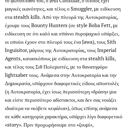
το φωτόσπαθό του, ο Jedi Consular, ο οποίος έχει
μαγικές ικανότητες, και τέλος ο Smuggler, με ειδίκευση
στα stealth kills. Από την πλευρά της Αυτοκρατορίας,
έχουμε τους Bounty Hunters (σε style Boba Fett, με
ειδίκευση σε ότι καλό και σπάνιο πυρομαχικό υπάρξει,
οι οποίοι έχουν στο πλευρό τους ένα Jawa), τους Sith
Inguisitor, μάγους της Αυτοκρατορίας, τους Imperial
Agents, κατασκόπους με ειδίκευση στα stealth kills,
και τέλος τους Σιθ Πολεμιστές, με το θανατηφόρο
lightsaber τους. Ανάμεσα στην Αυτοκρατορία και την
Δημοκρατία, υπάρχουν διαφορετικές είδους αποστολές
(η Αυτοκρατορία, έχει ίσως περισσότερη «δράση» μια
και είστε περισσότερο αδίστακτοι, και δεν σας νοιάζει
ιδιαίτερα να «κόβετε κεφάλια»), όπως επίσης ανάμεσα
σε κάθε κατηγορία χαρακτήρα, υπάρχει λίγο διαφορετικό
«story». Πριν προχωρήσουμε στο «ζουμί»,