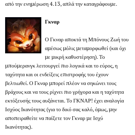
από την ενημέρωση 4.13, απλά την καταγράφουμε.
Γκναρ
Ο Γκναρ αποκτά τη Μπόνους Ζωή του
αμέσως μόλις μεταμορφωθεί (και όχι
με μικρή καθυστέρηση). Το
μπούμερανγκ λειτουργεί πιο λογικά και το εύρος, η
ταχύτητα και οι ενδείξεις επιστροφής του έχουν
βελτιωθεί. Ο Γκναρ μπορεί πλέον να σηκώνει τους
βράχους και να τους ρίχνει πιο γρήγορα και η ταχύτητα
εκτόξευσής τους αυξάνεται. Το ΓΚΝΑΡ! έχει αναλογία
Ισχύος Ικανότητας (για το δικό σας καλό, όμως, μην
αποπειραθείτε να παίξετε τον Γκναρ με Ισχύ
Ικανότητας).