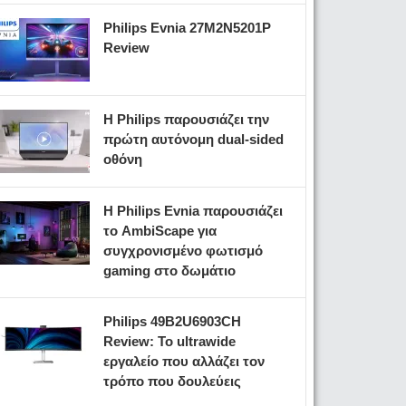
Philips Evnia 27M2N5201P
Review
Η Philips παρουσιάζει την
πρώτη αυτόνομη dual-sided
οθόνη
Η Philips Evnia παρουσιάζει
το AmbiScape για
συγχρονισμένο φωτισμό
gaming στο δωμάτιο
Philips 49B2U6903CH
Review: Το ultrawide
εργαλείο που αλλάζει τον
τρόπο που δουλεύεις