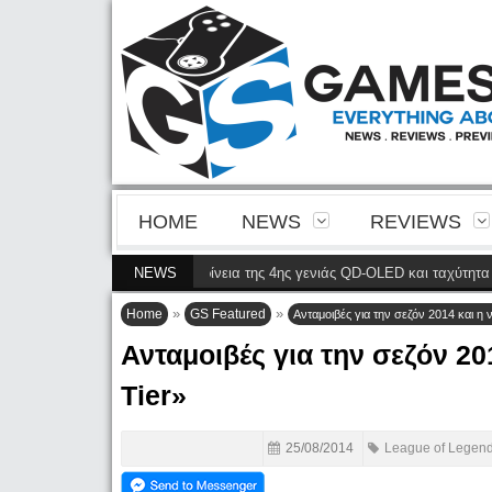
HOME
NEWS
REVIEWS
N8900P φέρνει την ευκρίνεια της 4ης γενιάς QD-OLED και ταχύτητα 240 Hz 
NEWS
»
»
Home
GS Featured
Ανταμοιβές για την σεζόν 2014 και η 
Ανταμοιβές για την σεζόν 20
Tier»
25/08/2014
League of Legen