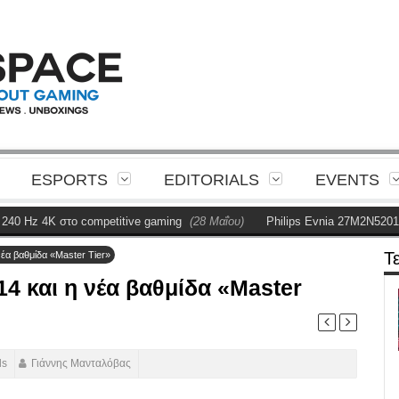
ESPORTS
EDITORIALS
EVENTS
4K στο competitive gaming
(28 Μαΐου)
Philips Evnia 27M2N5201P Revie
Τ
νέα βαθμίδα «Master Tier»
14 και η νέα βαθμίδα «Master
ds
Γιάννης Μανταλόβας