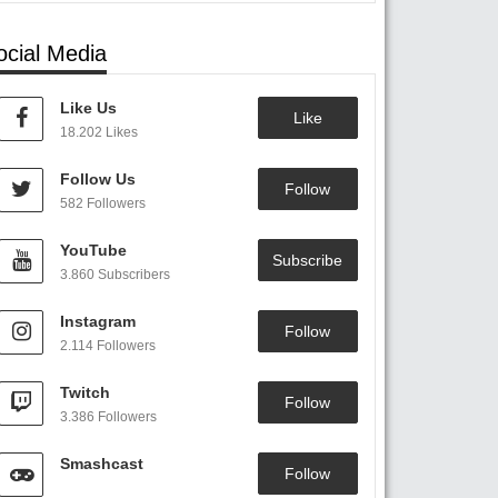
ocial Media
Like Us
Like
18.202 Likes
Follow Us
Follow
582 Followers
YouTube
Subscribe
3.860 Subscribers
Instagram
Follow
2.114 Followers
Twitch
Follow
3.386 Followers
Smashcast
Follow