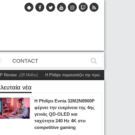
CONTACT
w
(28 Μαΐου)
Η Philips παρουσιάζει την πρώτη αυτόνομη dual-sided οθόν
ελευταία νέα
Η Philips Evnia 32M2N8900P
φέρνει την ευκρίνεια της 4ης
γενιάς QD-OLED και
ταχύτητα 240 Hz 4K στο
competitive gaming