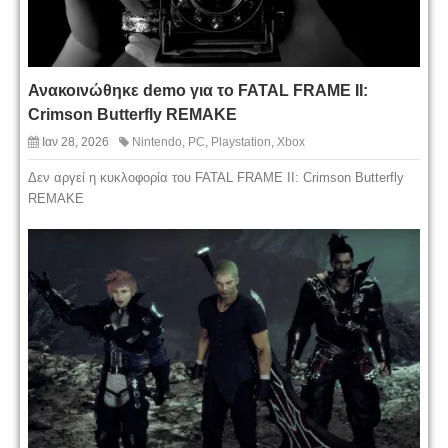
Ανακοινώθηκε demo για το FATAL FRAME II:
Crimson Butterfly REMAKE
Ιαν 28, 2026
Nintendo
,
PC
,
Playstation
,
Xbox
Δεν αργεί η κυκλοφορία του FATAL FRAME II: Crimson Butterfly
REMAKE