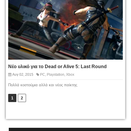
Νέο υλικό για το Dead or Alive 5: Last Round
Αυγ 02, 2015
PC
,
Playstation
,
Xbox
Πολλά κοστούμια αλλά και νέος παίκτης
1
2