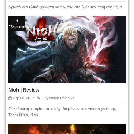
Αρκετό νέο υλικό φαίνεται να έρχεται στο Nioh τον επόμενο μήνα
9
Εξαιρετικό
Nioh | Review
Φεβ 08, 2017
Playstation Reviews
Φολκλορική ιστορία και κυνήγι δαιμόνων στο νέο παιχνίδι της
Team Ninja, Nioh