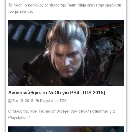
To Ni-oh, ο καινούργιος τίτλος της Team Ninja έκανε την εμφάνιση
του με ένα νέο
Ανακοινώθηκε το Ni-Oh για PS4 [TGS 2015]
Σεπ 15, 2015
Playstation
,
TGS
O τίτλος της Koei Tecmo επιστρέφει σαν αποκλειστικότητα για
Playstation 4