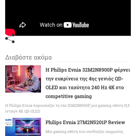
Διαβάστε ακόμα
Η Philips Evnia 32M2N8900P φέρνει
την ευκρίνεια της 4ης γενιάς QD-
OLED και ταχύτητα 240 Hz 4K στο
competitive gaming
Η Philips Evnia παρουσιάζει τη νέα 32M2N8900P, μια gaming οθόνη 31,5
ιντσών 4K QD-OLED
Philips Evnia 27M2N5201P Review
Μια gaming οθόνη που συνδυάζει ισορροπία,