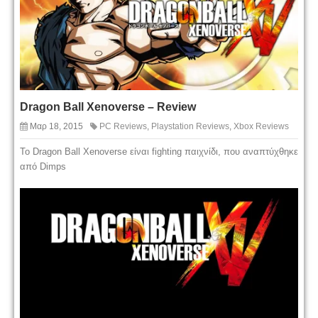
Dragon Ball Xenoverse – Review
Μαρ 18, 2015
PC Reviews
,
Playstation Reviews
,
Xbox Reviews
Το Dragon Ball Xenoverse είναι fighting παιχνίδι, που αναπτύχθηκε
από Dimps