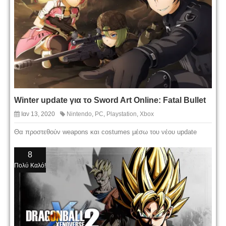
Winter update για το Sword Art Online: Fatal Bullet
Ιαν 13, 2020
Nintendo
,
PC
,
Playstation
,
Xbox
Θα προστεθούν weapons και costumes μέσω του νέου update
8
Πολύ Καλό!