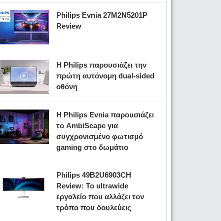
Philips Evnia 27M2N5201P
Review
Η Philips παρουσιάζει την
πρώτη αυτόνομη dual-sided
οθόνη
Η Philips Evnia παρουσιάζει
το AmbiScape για
συγχρονισμένο φωτισμό
gaming στο δωμάτιο
Philips 49B2U6903CH
Review: Το ultrawide
εργαλείο που αλλάζει τον
τρόπο που δουλεύεις