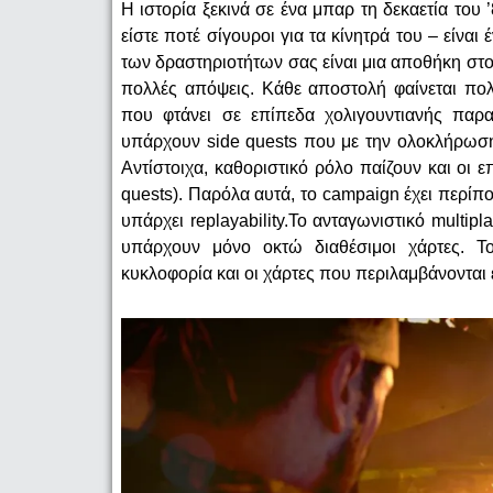
Η ιστορία ξεκινά σε ένα μπαρ τη δεκαετία του
είστε ποτέ σίγουροι για τα κίνητρά του – είνα
των δραστηριοτήτων σας είναι μια αποθήκη στο
πολλές απόψεις. Κάθε αποστολή φαίνεται πο
που φτάνει σε επίπεδα χολιγουντιανής παρα
υπάρχουν side quests που με την ολοκλήρωσή 
Αντίστοιχα, καθοριστικό ρόλο παίζουν και οι 
quests).
Παρόλα αυτά
, τ
ο campaign έχει περίπ
υπάρχει replayability.Το ανταγωνιστικό multip
υπάρχουν μόνο οκτώ διαθέσιμοι χάρτες. Τ
κυκλοφορία και οι χάρτες που περιλαμβάνονται ε