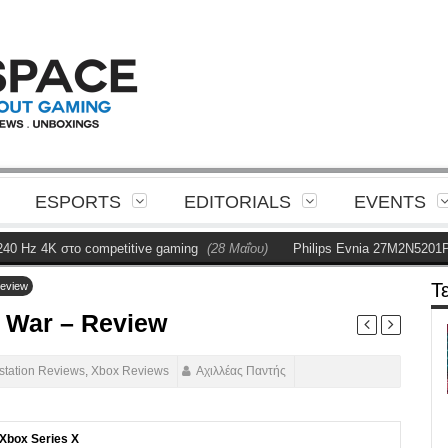
ESPORTS
EDITORIALS
EVENTS
 στο competitive gaming
(28 Μαΐου)
Philips Evnia 27M2N5201P Review
Τ
Review
d War – Review
station Reviews
,
Xbox Reviews
Αχιλλέας Παντής
Xbox Series X