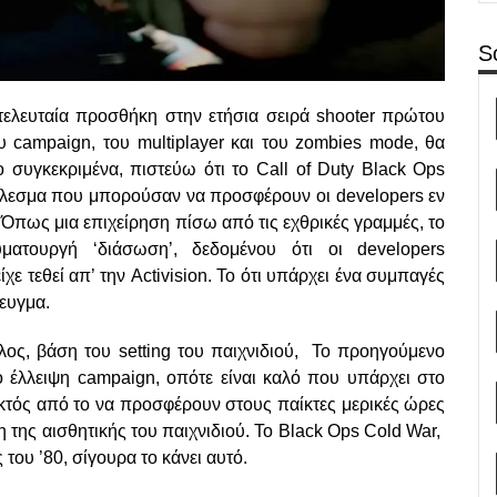
S
η τελευταία προσθήκη στην ετήσια σειρά shooter πρώτου
υ campaign, του multiplayer και του zombies mode, θα
 συγκεκριμένα, πιστεύω ότι το Call of Duty Black Ops
τέλεσμα που μπορούσαν να προσφέρουν οι developers εν
 Όπως μια επιχείρηση πίσω από τις εχθρικές γραμμές, το
ατουργή ‘διάσωση’, δεδομένου ότι οι developers
 τεθεί απ’ την Activision. Το ότι υπάρχει ένα συμπαγές
τευγμα.
τλος, βάση του setting του παιχνιδιού, Το προηγούμενο
 έλλειψη campaign, οπότε είναι καλό που υπάρχει στο
εκτός από το να προσφέρουν στους παίκτες μερικές ώρες
 της αισθητικής του παιχνιδιού. Το Black Ops Cold War,
 του ’80, σίγουρα το κάνει αυτό.