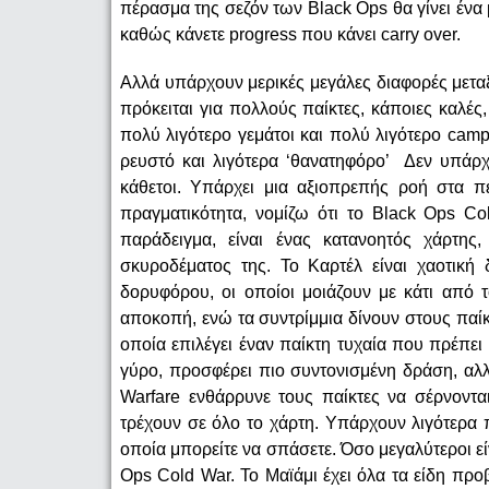
πέρασμα της σεζόν των Black Ops θα γίνει ένα 
καθώς κάνετε progress που κάνει carry over.
Αλλά υπάρχουν μερικές μεγάλες διαφορές μετα
πρόκειται για πολλούς παίκτες, κάποιες καλές,
πολύ λιγότερο γεμάτοι και πολύ λιγότερο campy,
ρευστό και λιγότερα ‘θανατηφόρο’ Δεν υπάρχ
κάθετοι. Υπάρχει μια αξιοπρεπής ροή στα πε
πραγματικότητα, νομίζω ότι το Black Ops Co
παράδειγμα, είναι ένας κατανοητός χάρτη
σκυροδέματος της. Το Καρτέλ είναι χαοτική
δορυφόρου, οι οποίοι μοιάζουν με κάτι από τ
αποκοπή, ενώ τα συντρίμμια δίνουν στους παίκτε
οποία επιλέγει έναν παίκτη τυχαία που πρέπει 
γύρο, προσφέρει πιο συντονισμένη δράση, αλλ
Warfare ενθάρρυνε τους παίκτες να σέρνοντα
τρέχουν σε όλο το χάρτη. Υπάρχουν λιγότερα 
οποία μπορείτε να σπάσετε.
Όσο μεγαλύτεροι εί
Ops Cold War. Το Μαϊάμι έχει όλα τα είδη πρ