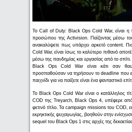
Το Call of Duty: Black Ops Cold War, είναι 
προσώπου της Activision. Παίζοντας μέσω το
ανακαλύψετε πως υπάρχει αρκετό content. Πιο
Cold War, είναι ίσως το καλύτερο πιθανό απο
μέσω της πανδημίας και εργασίας από το σπίτι.
Black Ops Cold War είναι κάτι σαν θαυμ
προσπαθούσαν να τηρήσουν το deadline που είχε
παιχνίδι για να παίξετε είναι ένα φανταστικό επί
Το Black Ops Cold War είναι ο κατάλληλος τί
COD της Treyarch, Black Ops 4, υπέφερε από
φετινό τίτλο. Τα campaign missions του COD, 
εκρηκτικής ψυχαγωγίας, βοηθούν στην ενίσχυση
sequel του Black Ops 1 στις αρχές της δεκαετίας