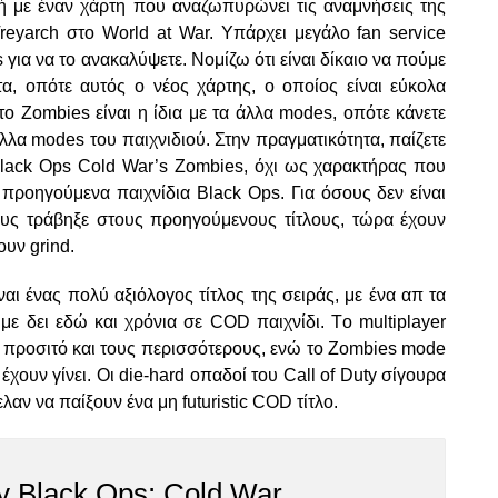
 με έναν χάρτη που αναζωπυρώνει τις αναμνήσεις της
yarch στο World at War. Υπάρχει μεγάλο fan service
για να το ανακαλύψετε. Νομίζω ότι είναι δίκαιο να πούμε
τα, οπότε αυτός ο νέος χάρτης, ο οποίος είναι εύκολα
ο Zombies είναι η ίδια με τα άλλα modes, οπότε κάνετε
άλλα modes του παιχνιδιού. Στην πραγματικότητα, παίζετε
Black Ops Cold War’s Zombies, όχι ως χαρακτήρας που
προηγούμενα παιχνίδια Black Ops. Για όσους δεν είναι
τους τράβηξε στους προηγούμενους τίτλους, τώρα έχουν
ουν grind.
αι ένας πολύ αξιόλογος τίτλος της σειράς, με ένα απ τα
με δει εδώ και χρόνια σε COD παιχνίδι. Τo multiplayer
ο προσιτό και τους περισσότερους, ενώ το Zombies mode
έχουν γίνει. Οι die-hard οπαδοί του Call of Duty σίγουρα
αν να παίξουν ένα μη futuristic COD τίτλο.
ty Black Ops: Cold War