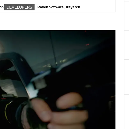
ion
DEVELOPERS
Raven Software
,
Treyarch