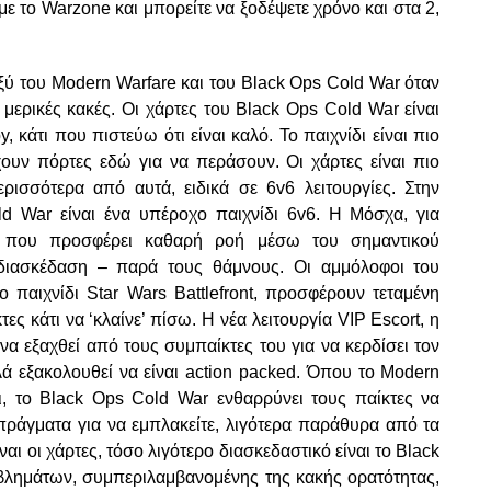
με το Warzone και μπορείτε να ξοδέψετε χρόνο και στα 2,
ξύ του Modern Warfare και του Black Ops Cold War όταν
 μερικές κακές. Οι χάρτες του Black Ops Cold War είναι
 κάτι που πιστεύω ότι είναι καλό. To παιχνίδι είναι πιο
ουν πόρτες εδώ για να περάσουν. Οι χάρτες είναι πιο
ρισσότερα από αυτά, ειδικά σε 6v6 λειτουργίες. Στην
ld War είναι ένα υπέροχο παιχνίδι 6v6. Η Μόσχα, για
ς, που προσφέρει καθαρή ροή μέσω του σημαντικού
 διασκέδαση – παρά τους θάμνους. Οι αμμόλοφοι του
ο παιχνίδι Star Wars Battlefront, προσφέρουν τεταμένη
ς κάτι να ‘κλαίνε’ πίσω. Η νέα λειτουργία VIP Escort, η
να εξαχθεί από τους συμπαίκτες του για να κερδίσει τον
ά εξακολουθεί να είναι action packed. Όπου το Modern
ι, το Black Ops Cold War ενθαρρύνει τους παίκτες να
πράγματα για να εμπλακείτε, λιγότερα παράθυρα από τα
ναι οι χάρτες, τόσο λιγότερο διασκεδαστικό είναι το Black
οβλημάτων, συμπεριλαμβανομένης της κακής ορατότητας,