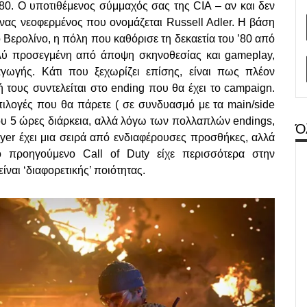
 ’80. Ο υποτιθέμενος σύμμαχός σας της CIA – αν και δεν
ι ένας νεοφερμένος που ονομάζεται Russell Adler. Η βάση
 Βερολίνο, η πόλη που καθόρισε τη δεκαετία του ’80 από
λύ προσεγμένη από άποψη σκηνοθεσίας και gameplay,
γωγής. Κάτι που ξεχωρίζει επίσης, είναι πως πλέον
τους συντελείται στο ending που θα έχει το campaign.
επιλογές που θα πάρετε ( σε συνδυασμό με τα main/side
ου 5 ώρες διάρκεια, αλλά λόγω των πολλαπλών endings,
Ό
layer έχει μια σειρά από ενδιαφέρουσες προσθήκες, αλλά
ο προηγούμενο Call of Duty είχε περισσότερα στην
ίναι ‘διαφορετικής’ ποιότητας.