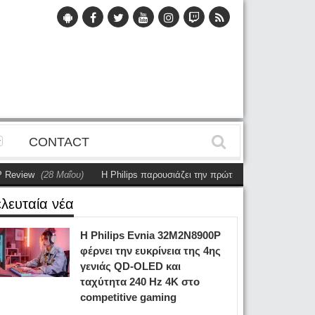
CONTACT
(28 Μαΐου)
Η Philips παρουσιάζει την πρώτη αυτόνομη dual-sided οθόνη
ελευταία νέα
Η Philips Evnia 32M2N8900P
φέρνει την ευκρίνεια της 4ης
γενιάς QD-OLED και
ταχύτητα 240 Hz 4K στο
competitive gaming