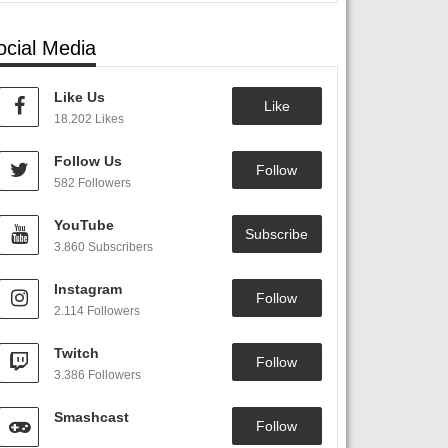
ocial Media
Like Us
Like
18.202 Likes
Follow Us
Follow
582 Followers
YouTube
Subscribe
3.860 Subscribers
Instagram
Follow
2.114 Followers
Twitch
Follow
3.386 Followers
Smashcast
Follow