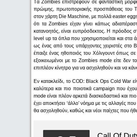
Tα Zombies επιστρέφουν σε φανταστική μορφή
πρώιμης, πρωτοποριακής προσπάθειας του Tre
στον χάρτη Die Maschine, με πολλά easter eggs 
ότι τα Zombies είχαν γίνει κάπως αδιαπέρασ
κατανοητός, είναι ευπρόσδεκτος. Η πρόοδος στ
level up τα όπλα που χρησιμοποιείται και στα 
ως ένας από τους υπάρχοντες χειριστές στο 
έπαιξε ένας ηθοποιός του Χόλιγουντ όπως σε 
εξοικειωμένοι με το Zombies mode είτε δεν 
επιπλέον κίνητρο για να ασχοληθούν και να κάν
Εν κατακλείδι, το COD: Black Ops Cold War είν
καλύτερα και πιο ποιοτικά campaign που έχου
mode είναι πλέον αρκετά διασκεδαστικό και πι
έχει αποκτήσει ‘άλλο’ νόημα με τις αλλαγές που 
θα ασχοληθούν, καθώς και νέοι παίχτες που ήθελ
Call Of Du