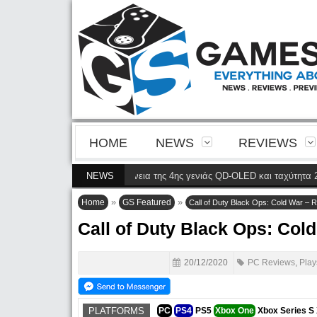
HOME
NEWS
REVIEWS
8900P φέρνει την ευκρίνεια της 4ης γενιάς QD-OLED και ταχύτητα 240 Hz 4K
NEWS
»
»
Home
GS Featured
Call of Duty Black Ops: Cold War – 
Call of Duty Black Ops: Col
20/12/2020
PC Reviews
,
Play
PLATFORMS
PC
PS4
PS5
Xbox One
Xbox Series S