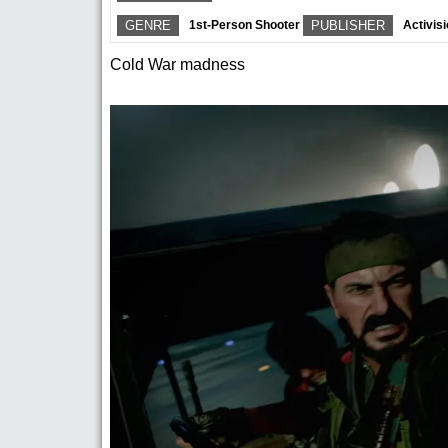
GENRE
1st-Person Shooter
PUBLISHER
Activis
Cold War madness